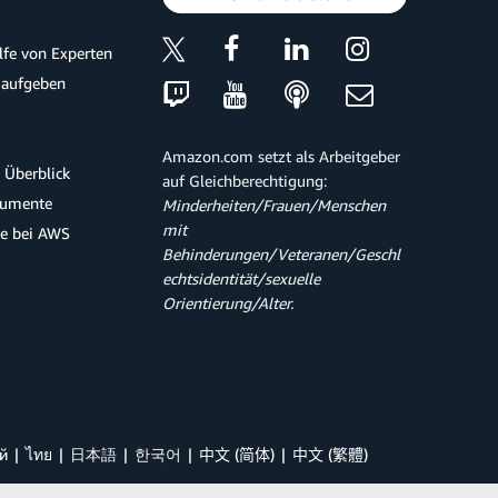
ilfe von Experten
 aufgeben
Amazon.com setzt als Arbeitgeber
 Überblick
auf Gleichberechtigung:
kumente
Minderheiten/Frauen/Menschen
mit
te bei AWS
Behinderungen/Veteranen/Geschl
echtsidentität/sexuelle
Orientierung/Alter.
й
ไทย
日本語
한국어
中文 (简体)
中文 (繁體)