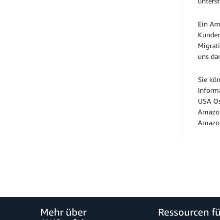
unters
Ein Am
Kunden
Migrat
uns dar
Sie kö
Inform
USA Ost
Amazon
Amazon
Mehr über
Ressourcen f