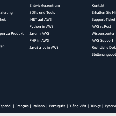
Entwicklerzentrum
Kontakt
izierung
SDKs und Tools
Erhalten Sie H
thek
.NET auf AWS
Support-Ticket
Python in AWS
AWS re:Post
agen zu Produkt
Java in AWS
Wissenscenter
PHP in AWS
AWS Support –
ten
JavaScript in AWS
Rechtliche Do
Stellenangebo
Español
Français
Italiano
Português
Tiếng Việt
Türkçe
Ρусски