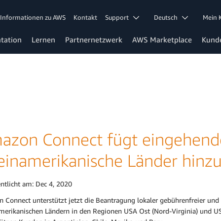
Informationen zu AWS
Kontakt
Support
Deutsch
Mein
tation
Lernen
Partnernetzwerk
AWS Marketplace
Kund
azon Connect fügt eingehende 
teinamerikanische Länder hinz
entlicht am:
Dec 4, 2020
 Connect unterstützt jetzt die Beantragung lokaler gebührenfreier und
amerikanischen Ländern in den Regionen USA Ost (Nord-Virginia) und US