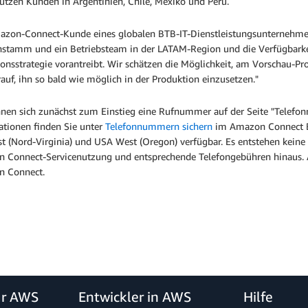
tützen Kunden in Argentinien, Chile, Mexiko und Peru.
azon-Connect-Kunde eines globalen BTB-IT-Dienstleistungsunternehmen
stamm und ein Betriebsteam in der LATAM-Region und die Verfügbarkei
ionsstrategie vorantreibt. Wir schätzen die Möglichkeit, am Vorschau-
auf, ihn so bald wie möglich in der Produktion einzusetzen."
nnen sich zunächst zum Einstieg eine Rufnummer auf der Seite "Telefo
ationen finden Sie unter
Telefonnummern sichern
im Amazon Connect B
 (Nord-Virginia) und USA West (Oregon) verfügbar. Es entstehen keine 
 Connect-Servicenutzung und entsprechende Telefongebühren hinaus.
 Connect.
ür AWS
Entwickler in AWS
Hilfe