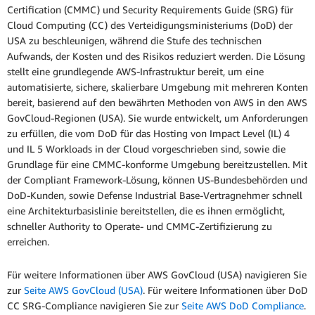
Certification (CMMC) und Security Requirements Guide (SRG) für
Cloud Computing (CC) des Verteidigungsministeriums (DoD) der
USA zu beschleunigen, während die Stufe des technischen
Aufwands, der Kosten und des Risikos reduziert werden. Die Lösung
stellt eine grundlegende AWS-Infrastruktur bereit, um eine
automatisierte, sichere, skalierbare Umgebung mit mehreren Konten
bereit, basierend auf den bewährten Methoden von AWS in den AWS
GovCloud-Regionen (USA). Sie wurde entwickelt, um Anforderungen
zu erfüllen, die vom DoD für das Hosting von Impact Level (IL) 4
und IL 5 Workloads in der Cloud vorgeschrieben sind, sowie die
Grundlage für eine CMMC-konforme Umgebung bereitzustellen. Mit
der Compliant Framework-Lösung, können US-Bundesbehörden und
DoD-Kunden, sowie Defense Industrial Base-Vertragnehmer schnell
eine Architekturbasislinie bereitstellen, die es ihnen ermöglicht,
schneller Authority to Operate- und CMMC-Zertifizierung zu
erreichen.
Für weitere Informationen über AWS GovCloud (USA) navigieren Sie
zur
Seite AWS GovCloud (USA)
. Für weitere Informationen über DoD
CC SRG-Compliance navigieren Sie zur
Seite AWS DoD Compliance
.