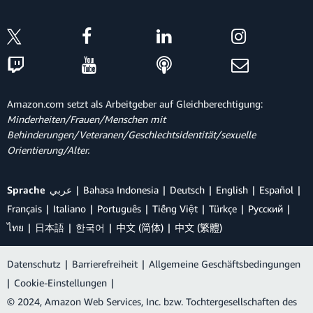
Amazon.com setzt als Arbeitgeber auf Gleichberechtigung:
Minderheiten/Frauen/Menschen mit
Behinderungen/Veteranen/Geschlechtsidentität/sexuelle
Orientierung/Alter.
Sprache
عربي
Bahasa Indonesia
Deutsch
English
Español
Français
Italiano
Português
Tiếng Việt
Türkçe
Ρусский
ไทย
日本語
한국어
中文 (简体)
中文 (繁體)
Datenschutz
|
Barrierefreiheit
|
Allgemeine Geschäftsbedingungen
|
Cookie-Einstellungen
|
© 2024, Amazon Web Services, Inc. bzw. Tochtergesellschaften des