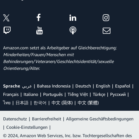
Amazon.com setzt als Arbeitgeber auf Gleichberechtigung:
Minderheiten/Frauen/Menschen mit
Behinderungen/Veteranen/Geschlechtsidentität/sexuelle
Orientierung/Alter.
Sprache
عربي
Bahasa Indonesia
Deutsch
English
Español
Français
Italiano
Português
Tiếng Việt
Türkçe
Ρусский
ไทย
日本語
한국어
中文 (简体)
中文 (繁體)
Datenschutz
|
Barrierefreiheit
|
Allgemeine Geschäftsbedingungen
|
Cookie-Einstellungen
|
© 2024, Amazon Web Services, Inc. bzw. Tochtergesellschaften des