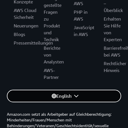
Konzepte
AWS
–
gestellte
AWS Cloud
Überblick
Fragen
PHP in
Sicherheit
zu
AWS
Erhalten
Neuerungen
Produkt
Sie Hilfe
JavaScript
und
von
Blogs
in AWS
Technik
Experten
Pressemitteilungen
Berichte
Barrierefrei
von
bei AWS
Analysten
Rechtlicher
AWS-
Hinweis
Partner
English
Amazon.com setzt als Arbeitgeber auf Gleichberechtigung:
Minderheiten/Frauen/Menschen mit
Behinderungen/Veteranen/Geschlechtsidentität/sexuelle