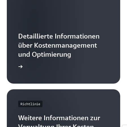
Detaillierte Informationen
über Kostenmanagement
und Optimierung
mationen
Richtlinie
Weitere Informationen zur
Verwaltung Ihrer Kosten