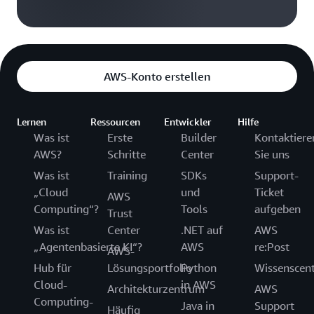
AWS-Konto erstellen
Lernen
Ressourcen
Entwickler
Hilfe
Was ist
Erste
Builder
Kontaktiere
AWS?
Schritte
Center
Sie uns
Was ist
Training
SDKs
Support-
„Cloud
und
Ticket
AWS
Computing“?
Tools
aufgeben
Trust
Was ist
Center
.NET auf
AWS
„Agentenbasierte KI“?
AWS
re:Post
AWS-
Hub für
Lösungsportfolio
Python
Wissenscen
Cloud-
in AWS
Architekturzentrum
AWS
Computing-
Java in
Support
Häufig