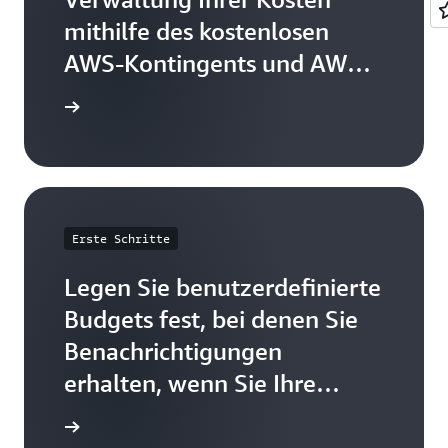
mithilfe des kostenlosen
AWS-Kontingents und AWS
Budgets
 Schritte
Erste Schritte
Legen Sie benutzerdefinierte
Budgets fest, bei denen Sie
Benachrichtigungen
erhalten, wenn Sie Ihre
festgelegten Budgetgrenzen
e Schritte
überschreiten.