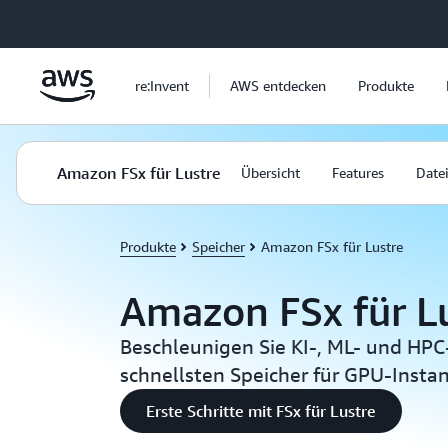
Überspringen zum Hauptinhalt
re:Invent
AWS entdecken
Produkte
Amazon FSx für Lustre
Übersicht
Features
Date
Produkte
Speicher
Amazon FSx für Lustre
Amazon FSx für L
Beschleunigen Sie KI-, ML- und HP
schnellsten Speicher für GPU-Instan
Erste Schritte mit FSx für Lustre