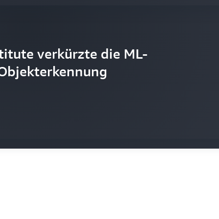
titute verkürzte die ML-
ellte in acht Monaten 600
r Objekterkennung
Crown fertig