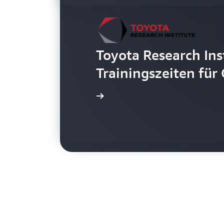
Toyota Research Ins
Netflix-VFX-Team st
Trainingszeiten fü
Aufnahmen für The 
Blog lesen
Blog lesen