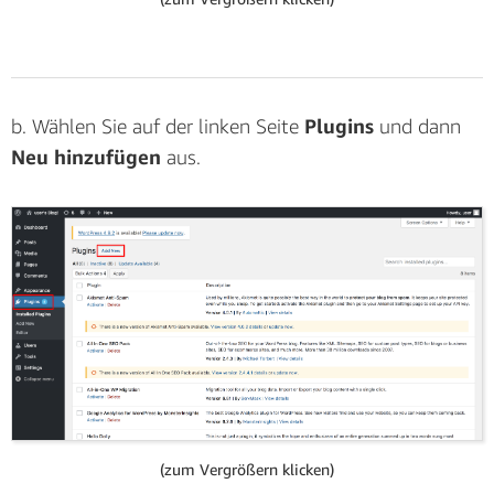
b. Geben Sie im ersten Schritt des Assistenten den
Namen des neuen
IAM-Benutzers
an:
AmazonPollyForWordPress
. Wählen Sie
b. Wählen Sie auf der linken Seite
Plugins
und dann
Programmatischer Zugriff
und fahren Sie mit dem
Neu hinzufügen
aus.
nächsten Schritt des Assistenten fort.
(zum Vergrößern klicken)