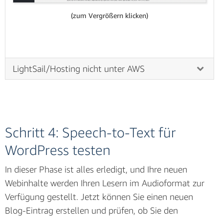
(zum Vergrößern klicken)
LightSail/Hosting nicht unter AWS
Herzlichen Glückwunsch, das Plugin ist installiert! Das
Plugin funktioniert ohne zusätzliche Konfiguration,
aber es gibt viele nützliche Einstellungen. So können
Sie beispielsweise verschiedene Amazon Polly-
Schritt 4: Speech-to-Text für
Stimmen für die Audioausgabe auswählen oder
WordPress testen
Podcast-Funktionen über Amazon Pollycast-Feeds
aktivieren. Sehen wir uns an, wie man zur
In dieser Phase ist alles erledigt, und Ihre neuen
Konfigurationsseite des Plugins gelangt!
Webinhalte werden Ihren Lesern im Audioformat zur
Verfügung gestellt. Jetzt können Sie einen neuen
a. Wählen Sie auf der linken Seite
AWS
aus und
Blog-Eintrag erstellen und prüfen, ob Sie den
wählen Sie
Allgemein
. Sie müssen Ihre AWS-