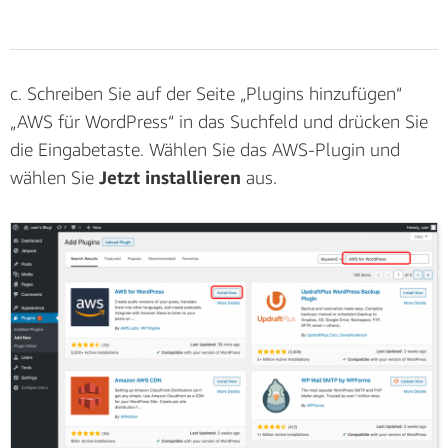
(zum Vergrößern klicken)
c. Schreiben Sie auf der Seite „Plugins hinzufügen“
c. Geben Sie auf der Seite „Berechtigungsrichtlinien
„AWS für WordPress“ in das Suchfeld und drücken Sie
anfügen“ im Suchfeld den Text
die Eingabetaste. Wählen Sie das AWS-Plugin und
AWSForWordPressPluginPolicy
ein, aktivieren Sie das
wählen Sie
Jetzt installieren
aus.
Kontrollkästchen
neben der Richtlinie aus der Liste
und wählen Sie dann
Weiter: Prüfen
.