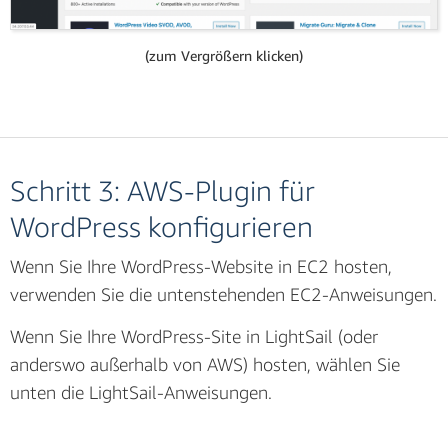
(zum Vergrößern klicken)
(zum Vergrößern klicken)
Schritt 3: AWS-Plugin für
WordPress konfigurieren
Wenn Sie Ihre WordPress-Website in EC2 hosten,
e. Im letzten Schritt des Assistenten müssen Sie die
verwenden Sie die untenstehenden EC2-Anweisungen.
IAM-Zugangsdaten für den neuen Benutzer notieren.
Wenn Sie Ihre WordPress-Site in LightSail (oder
Sie können eine
CSV-Datei herunterladen
oder die
anderswo außerhalb von AWS) hosten, wählen Sie
Zugriffsschlüssel-ID
und den
geheimen
unten die LightSail-Anweisungen.
Zugriffsschlüssel
manuell kopieren. Die
Informationen werden benötigt, um das AWS-Plugin