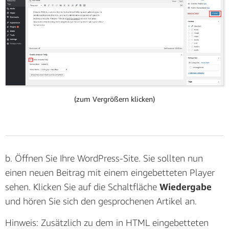
(zum Vergrößern klicken)
(zum Vergrößern klicken)
b. Wählen Sie auf der linken Seite
AWS
aus und
wählen Sie
Text-To-Speech
. Aktivieren Sie auf dieser
Seite die Text-to-Speech-Funktionalität und klicken
Sie auf „Änderungen speichern“. Nun sollten Sie
b. Öffnen Sie Ihre WordPress-Site. Sie sollten nun
sehen, dass weitere Einstellungen verfügbar sind, und
einen neuen Beitrag mit einem eingebetteten Player
Sie können diese auch ändern. Beispielsweise können
sehen. Klicken Sie auf die Schaltfläche
Wiedergabe
Sie unter
Stimmenname
aus zahlreichen Stimmen
und hören Sie sich den gesprochenen Artikel an.
wählen, um den Audioinhalt zu artikulieren.
Hinweis: Zusätzlich zu dem in HTML eingebetteten