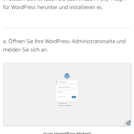
bezeichnet werden. Sie verwenden diese Schlüssel auf
für WordPress herunter und installieren es.
der Plugin-Konfigurationsseite.
a. Wählen Sie auf der linken Seite des Bildschirms
Benutzer
und dann
Benutzer hinzufügen
aus.
a. Öffnen Sie Ihre WordPress-Administratorseite und
melden Sie sich an.
(zum Vergrößern klicken)
(zum Vergrößern klicken)