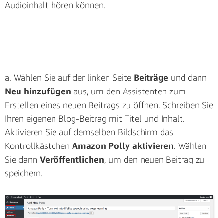
Audioinhalt hören können.
Zugangsdaten angeben, damit das Plugin Zugriff auf
die von ihm verwendeten AWS-Services hat. Geben
Sie in die Felder
AWS-Zugriffsschlüssel
und
AWS-
Geheimschlüssel
die Zugangsdaten ein, die Sie in
den vorherigen Schritten dieses Tutorials in der CSV-
a. Wählen Sie auf der linken Seite
Beiträge
und dann
Datei heruntergeladen haben. Klicken Sie auf
Neu hinzufügen
aus, um den Assistenten zum
Änderungen speichern
, um die Änderungen zu
Erstellen eines neuen Beitrags zu öffnen. Schreiben Sie
speichern.
Ihren eigenen Blog-Beitrag mit Titel und Inhalt.
Aktivieren Sie auf demselben Bildschirm das
Kontrollkästchen
Amazon Polly aktivieren
. Wählen
Sie dann
Veröffentlichen
, um den neuen Beitrag zu
speichern.