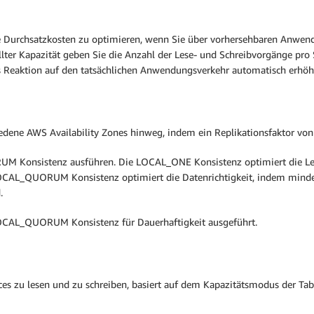
ie Durchsatzkosten zu optimieren, wenn Sie über vorhersehbaren Anwe
lter Kapazität geben Sie die Anzahl der Lese- und Schreibvorgänge pro
 als Reaktion auf den tatsächlichen Anwendungsverkehr automatisch erhöh
dene AWS Availability Zones hinweg, indem ein Replikationsfaktor von 
Konsistenz ausführen. Die LOCAL_ONE Konsistenz optimiert die Leist
LOCAL_QUORUM Konsistenz optimiert die Datenrichtigkeit, indem minde
d.
LOCAL_QUORUM Konsistenz für Dauerhaftigkeit ausgeführt.
s zu lesen und zu schreiben, basiert auf dem Kapazitätsmodus der Tab