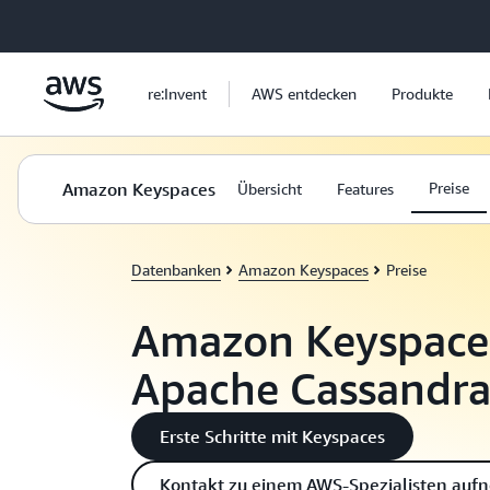
Überspringen zum Hauptinhalt
re:Invent
AWS entdecken
Produkte
Amazon Keyspaces
Preise
Übersicht
Features
Datenbanken
Amazon Keyspaces
Preise
Amazon Keyspaces
Apache Cassandra)
Erste Schritte mit Keyspaces
Kontakt zu einem AWS-Spezialisten au