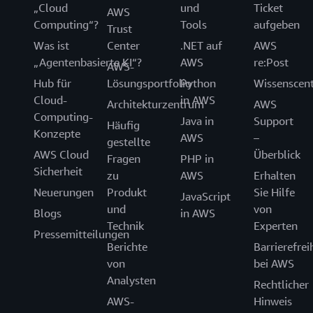
„Cloud
und
Ticket
AWS
Computing“?
Tools
aufgeben
Trust
Was ist
Center
.NET auf
AWS
„Agentenbasierte KI“?
AWS
re:Post
AWS-
Hub für
Lösungsportfolio
Python
Wissenscen
Cloud-
in AWS
Architekturzentrum
AWS
Computing-
Java in
Support
Häufig
Konzepte
AWS
–
gestellte
AWS Cloud
Überblick
Fragen
PHP in
Sicherheit
zu
AWS
Erhalten
Neuerungen
Produkt
Sie Hilfe
JavaScript
und
von
Blogs
in AWS
Technik
Experten
Pressemitteilungen
Berichte
Barrierefrei
von
bei AWS
Analysten
Rechtlicher
AWS-
Hinweis