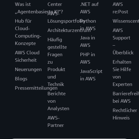
Was ist
Center
.NET auf
AWS
„Agentenbasierte KI“?
AWS
re:Post
AWS-
Hub für
Lösungsportfolio
Python
Wissenscen
Cloud-
in AWS
Architekturzentrum
AWS
Computing-
Java in
Support
Häufig
Konzepte
AWS
–
gestellte
AWS Cloud
Überblick
Fragen
PHP in
Sicherheit
zu
AWS
Erhalten
Neuerungen
Produkt
Sie Hilfe
JavaScript
und
von
Blogs
in AWS
Technik
Experten
Pressemitteilungen
Berichte
Barrierefrei
von
bei AWS
Analysten
Rechtlicher
AWS-
Hinweis
Partner