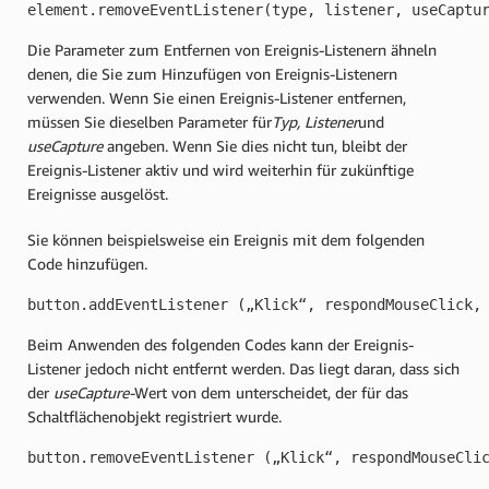
element.removeEventListener(type, listener, useCaptu
Die Parameter zum Entfernen von Ereignis-Listenern ähneln
denen, die Sie zum Hinzufügen von Ereignis-Listenern
verwenden. Wenn Sie einen Ereignis-Listener entfernen,
müssen Sie dieselben Parameter für
Typ, Listener
und
useCapture
angeben. Wenn Sie dies nicht tun, bleibt der
Ereignis-Listener aktiv und wird weiterhin für zukünftige
Ereignisse ausgelöst.
Sie können beispielsweise ein Ereignis mit dem folgenden
Code hinzufügen.
button.addEventListener („Klick“, respondMouseClick,
Beim Anwenden des folgenden Codes kann der Ereignis-
Listener jedoch nicht entfernt werden. Das liegt daran, dass sich
der
useCapture-
Wert von dem unterscheidet, der für das
Schaltflächenobjekt registriert wurde.
button.removeEventListener („Klick“, respondMouseCli