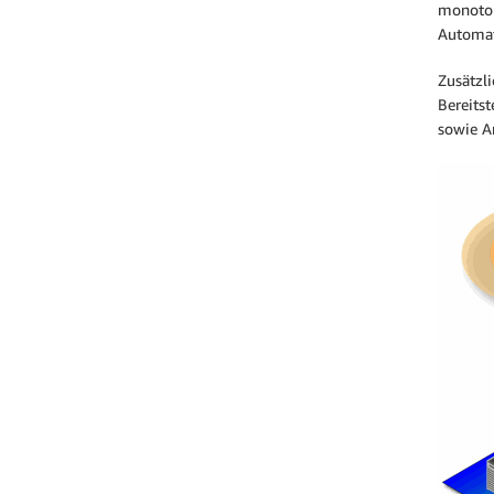
monoton
Automati
Zusätzl
Bereits
sowie A