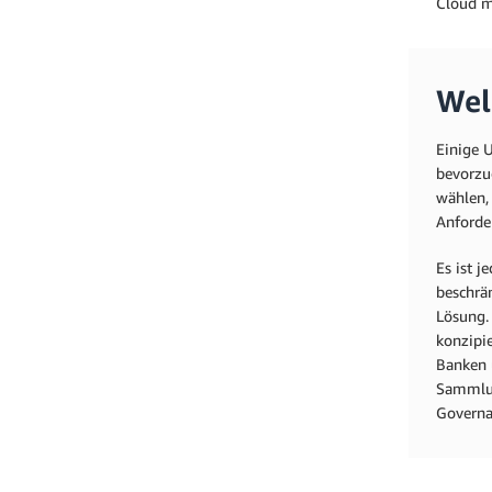
Cloud mi
Wel
Einige U
bevorzug
wählen, 
Anforde
Es ist 
beschrän
Lösung.
konzipie
Banken 
Sammlun
Governa