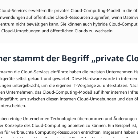
Cloud-Services erweitern Ihr privates Cloud-Computing-Modell in die öf
nwendungen auf öffentliche Cloud-Ressourcen zugreifen, wenn Datenve
entrum nicht bewältigen kann. Sie können auch hybride Cloud-Computi
n Cloud-Umgebungen und öffentlichen Clouds zu wechseln.
er stammt der Begriff „private Cl
mazon die Cloud-Services einführte haben die meisten Unternehmen Ha
kgeräte selbst gekauft und gewartet. Diese Hardware wurde in interne
tungen untergebracht, um die eigenen IT-Vorgänge zu unterstützen. Na
ten Unternehmen, das Cloud-Computing-Modell auf ihrer internen Infrast
ingeführt, um zwischen diesen internen Cloud-Umgebungen und den öffe
unterscheiden.
aben einige Unternehmen Technologien übernommen und Änderungen i
der Konzepte des Cloud-Computing anbieten zu können. Ein Beispiel ist
n für verbrauchte Computing-Ressourcen entrichten. Insgesamt haben es 