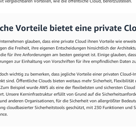
t vergleichbaren Vorteilen, wie die öffentliche Cloud, bereitzustellen.
che Vorteile bietet eine private Cl
nternehmen glauben, dass eine private Cloud ihnen Vorteile wie erweitert
en die Freiheit, ihre eigenen Entscheidungen hinsichtlich der Architek
die für ihre Anforderungen am besten geeignet ist. Einige glauben, dass
rungen zur Einhaltung von Vorschriften für ihre empfindlichen Daten zu 
jedoch wichtig zu bemerken, dass jegliche Vorteile einer privaten Cloud
kt sind. Öffentliche Clouds bieten weitaus mehr Sicherheit, Flexibilität
 Zum Beispiel wurde AWS als eine der flexibelsten und sichersten Cl
rt. Unsere Kerninfrastruktur erfüllt von Grund auf die Sicherheitsanfor
und anderen Organisationen, für die Sicherheit von allergrößter Bedeut
g cloudbasierter Sicherheitstools geschützt, mit 230 Funktionen und S
nce.