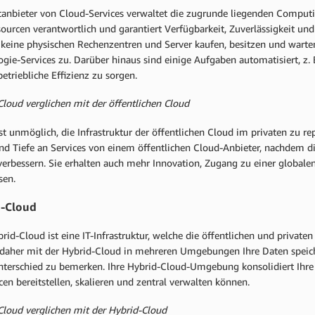
ttanbieter von Cloud-Services verwaltet die zugrunde liegenden Computi
ourcen verantwortlich und garantiert Verfügbarkeit, Zuverlässigkeit und
keine physischen Rechenzentren und Server kaufen, besitzen und warten;
gie-Services zu. Darüber hinaus sind einige Aufgaben automatisiert, z.
etriebliche Effizienz zu sorgen.
Cloud verglichen mit der öffentlichen Cloud
ast unmöglich, die Infrastruktur der öffentlichen Cloud im privaten zu re
nd Tiefe an Services von einem öffentlichen Cloud-Anbieter, nachdem die
verbessern. Sie erhalten auch mehr Innovation, Zugang zu einer global
sen.
d-Cloud
rid-Cloud ist eine IT-Infrastruktur, welche die öffentlichen und private
daher mit der Hybrid-Cloud in mehreren Umgebungen Ihre Daten speic
nterschied zu bemerken. Ihre Hybrid-Cloud-Umgebung konsolidiert Ihre I
en bereitstellen, skalieren und zentral verwalten können.
 Cloud verglichen mit der Hybrid-Cloud