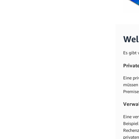
Wel
Es gibt 
Privat
Eine pr
müssen 
Premises
Verwal
Eine ve
Beispie
Rechenz
private