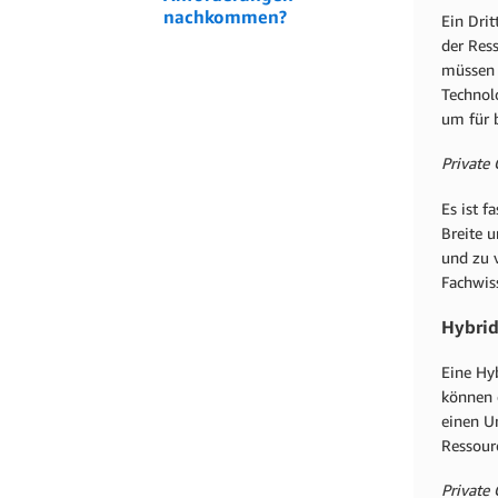
nachkommen?
Ein Dri
der Ress
müssen 
Technolo
um für b
Private 
Es ist f
Breite u
und zu 
Fachwis
Hybri
Eine Hyb
können 
einen U
Ressourc
Private