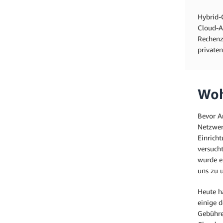
Hybrid-
Cloud-A
Rechenz
private
Woh
Bevor A
Netzwer
Einrich
versuch
wurde e
uns zu 
Heute h
einige 
Gebühre