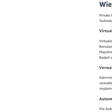
Wie
Private 
Technol
Virtua
Virtuali
Benutze
Maschin
Bedarf d
Verwa
Adminis
verwalt
impleme
Automa
Die Aut