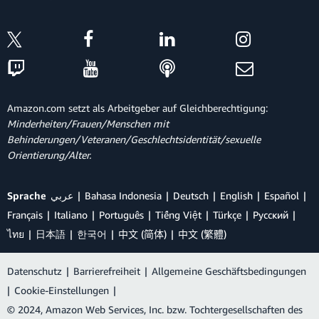
Amazon.com setzt als Arbeitgeber auf Gleichberechtigung:
Minderheiten/Frauen/Menschen mit
Behinderungen/Veteranen/Geschlechtsidentität/sexuelle
Orientierung/Alter.
Sprache
عربي
Bahasa Indonesia
Deutsch
English
Español
Français
Italiano
Português
Tiếng Việt
Türkçe
Ρусский
ไทย
日本語
한국어
中文 (简体)
中文 (繁體)
Datenschutz
|
Barrierefreiheit
|
Allgemeine Geschäftsbedingungen
|
Cookie-Einstellungen
|
© 2024, Amazon Web Services, Inc. bzw. Tochtergesellschaften des