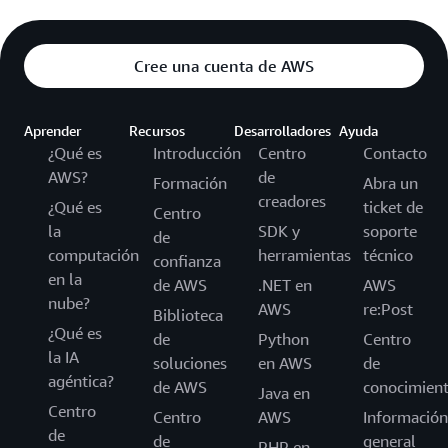
Cree una cuenta de AWS
Aprender
Recursos
Desarrolladores
Ayuda
¿Qué es
Introducción
Centro
Contacto
AWS?
de
Formación
Abra un
creadores
¿Qué es
ticket de
Centro
la
SDK y
soporte
de
computación
herramientas
técnico
confianza
en la
de AWS
.NET en
AWS
nube?
AWS
re:Post
Biblioteca
¿Qué es
de
Python
Centro
la IA
soluciones
en AWS
de
agéntica?
de AWS
conocimien
Java en
Centro
Centro
AWS
Información
de
de
general
PHP en