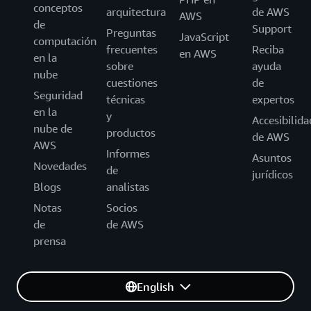
conceptos
arquitectura
de AWS
AWS
de
Support
Preguntas
JavaScript
computación
frecuentes
Reciba
en AWS
en la
sobre
ayuda
nube
cuestiones
de
Seguridad
técnicas
expertos
en la
y
Accesibilida
nube de
productos
de AWS
AWS
Informes
Asuntos
Novedades
de
jurídicos
Blogs
analistas
Notas
Socios
de
de AWS
prensa
English