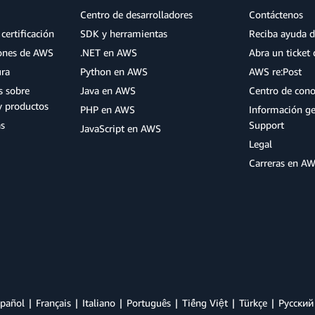
Centro de desarrolladores
Contáctenos
certificación
SDK y herramientas
Reciba ayuda d
iones de AWS
.NET en AWS
Abra un ticket 
ura
Python en AWS
AWS re:Post
s sobre
Java en AWS
Centro de con
y productos
PHP en AWS
Información g
as
Support
JavaScript en AWS
Legal
Carreras en A
pañol
Français
Italiano
Português
Tiếng Việt
Türkçe
Ρусский