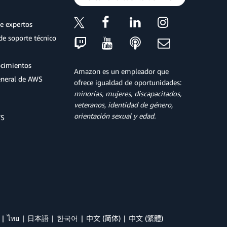
e expertos
de soporte técnico
ocimientos
Amazon es un empleador que
eneral de AWS
ofrece igualdad de oportunidades:
minorías, mujeres, discapacitados,
veteranos, identidad de género,
orientación sexual y edad.
WS
ไทย
日本語
한국어
中文 (简体)
中文 (繁體)