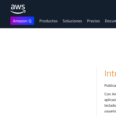
Amazon Q
Productos
Soluciones
Precios
Docum
Saltar al contenido principal
In
Public
Con Am
aplicac
teclado
usuario