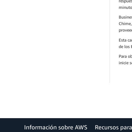
respues
minutos
Busines
Chime, 
proveed
Esta ca
de los 
Para ob
inicie 
Información sobre AWS
Recursos par