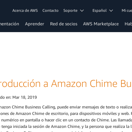
Acerca de AWS
Contacto
Soporte
Español
Mi c
entación
Aprender
Red de socios
AWS Marketplace
Hab
troducción a Amazon Chime Bus
ado en:
Mar 18, 2019
azon Chime Business Calling, puede enviar mensajes de texto o realiza
iones de Amazon Chime de escritorio, para dispositivos móviles y web. Pa
 numérico en pantalla o hacer clic en un contacto de Chime. Las llamada
 tenga iniciada la sesión de Amazon Chime, y la persona que realiza la