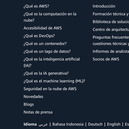
¿Qué es AWS?
Introducción
¿Qué es la computación en la
Formación técnica y 
nube?
Biblioteca de soluc
Accesibilidad de AWS
Centro de arquitect
¿Qué es DevOps?
Preguntas frecuente
¿Qué es un contenedor?
cuestiones técnicas 
¿Qué es un lago de datos?
Informes de analist
¿Qué es la inteligencia artificial
Socios de AWS
(IA)?
¿Qué es la IA generativa?
¿Qué es el machine learning (ML)?
Seguridad en la nube de AWS
Novedades
Blogs
Notas de prensa
Idioma
عربي
Bahasa Indonesia
Deutsch
English
Es