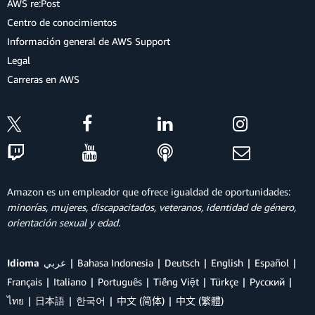
AWS re:Post
Centro de conocimientos
Información general de AWS Support
Legal
Carreras en AWS
Amazon es un empleador que ofrece igualdad de oportunidades:
minorías, mujeres, discapacitados, veteranos, identidad de género,
orientación sexual y edad.
Idioma
عربي
Bahasa Indonesia
Deutsch
English
Español
Français
Italiano
Português
Tiếng Việt
Türkçe
Ρусский
ไทย
日本語
한국어
中文 (简体)
中文 (繁體)