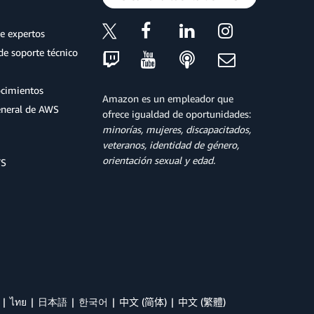
e expertos
de soporte técnico
ocimientos
Amazon es un empleador que
eneral de AWS
ofrece igualdad de oportunidades:
minorías, mujeres, discapacitados,
veteranos, identidad de género,
orientación sexual y edad.
WS
ไทย
日本語
한국어
中文 (简体)
中文 (繁體)