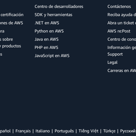
Centro de desarrolladores
Contáctenos
certificación
SDK y herramientas
Reciba ayuda d
iones de AWS
.NET en AWS
Abra un ticket 
ura
Python en AWS
AWS re:Post
s sobre
Java en AWS
Centro de con
y productos
PHP en AWS
Información g
as
Support
JavaScript en AWS
Legal
Carreras en A
pañol
Français
Italiano
Português
Tiếng Việt
Türkçe
Ρусский