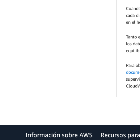
Cuando
cada di
en el 
Tanto e
los dat
equilib
Para ob
docume
supervi
CloudWa
Información sobre AWS
Recursos par