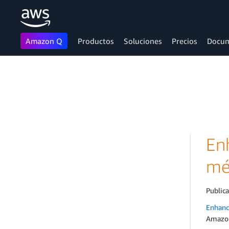
Amazon Q
Productos
Soluciones
Precios
Docum
Saltar al contenido principal
En
mé
Public
Enhanc
Amazon 