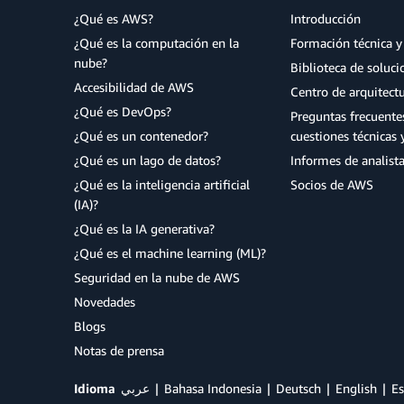
¿Qué es AWS?
Introducción
¿Qué es la computación en la
Formación técnica y 
nube?
Biblioteca de soluc
Accesibilidad de AWS
Centro de arquitect
¿Qué es DevOps?
Preguntas frecuente
¿Qué es un contenedor?
cuestiones técnicas 
¿Qué es un lago de datos?
Informes de analist
¿Qué es la inteligencia artificial
Socios de AWS
(IA)?
¿Qué es la IA generativa?
¿Qué es el machine learning (ML)?
Seguridad en la nube de AWS
Novedades
Blogs
Notas de prensa
Idioma
عربي
Bahasa Indonesia
Deutsch
English
Es