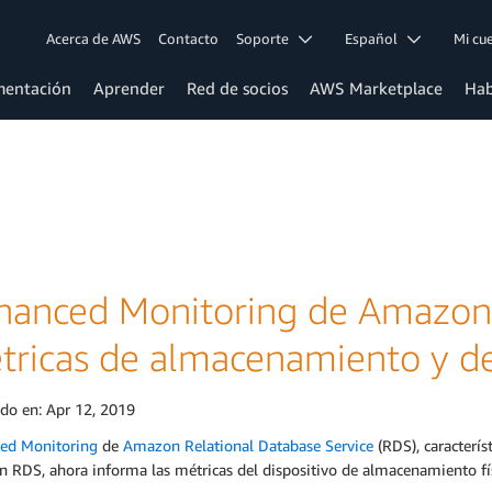
Acerca de AWS
Contacto
Soporte
Español
Mi c
entación
Aprender
Red de socios
AWS Marketplace
Hab
hanced Monitoring de Amazon
tricas de almacenamiento y de
ado en:
Apr 12, 2019
ed Monitoring
de
Amazon Relational Database Service
(RDS), caracterís
RDS, ahora informa las métricas del dispositivo de almacenamiento físic