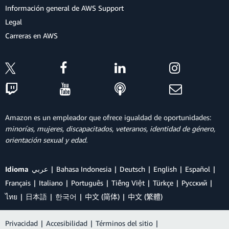
Información general de AWS Support
Legal
Carreras en AWS
Amazon es un empleador que ofrece igualdad de oportunidades:
minorías, mujeres, discapacitados, veteranos, identidad de género,
orientación sexual y edad.
Idioma
عربي
Bahasa Indonesia
Deutsch
English
Español
Français
Italiano
Português
Tiếng Việt
Türkçe
Ρусский
ไทย
日本語
한국어
中文 (简体)
中文 (繁體)
Privacidad
|
Accesibilidad
|
Términos del sitio
|