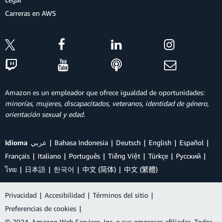
Carreras en AWS
Amazon es un empleador que ofrece igualdad de oportunidades:
minorías, mujeres, discapacitados, veteranos, identidad de género,
orientación sexual y edad.
Idioma
عربي
Bahasa Indonesia
Deutsch
English
Español
Français
Italiano
Português
Tiếng Việt
Türkçe
Ρусский
ไทย
日本語
한국어
中文 (简体)
中文 (繁體)
Privacidad
|
Accesibilidad
|
Términos del sitio
|
Preferencias de cookies
|
© 2024, Amazon Web Services, Inc. o sus empresas afiliadas. Todos