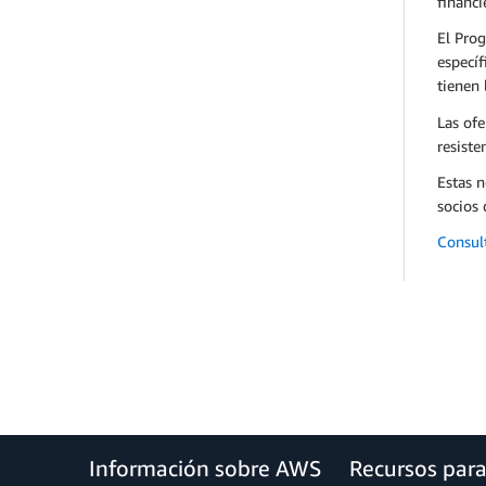
financi
El Pro
específ
tienen 
Las of
resiste
Estas n
socios 
Consul
Información sobre AWS
Recursos par