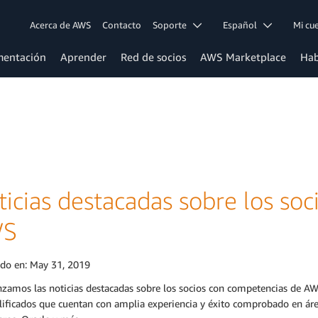
Acerca de AWS
Contacto
Soporte
Español
Mi c
entación
Aprender
Red de socios
AWS Marketplace
Hab
ticias destacadas sobre los so
WS
ado en:
May 31, 2019
zamos las noticias destacadas sobre los socios con competencias de AWS
ificados que cuentan con amplia experiencia y éxito comprobado en áre