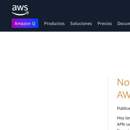
Amazon Q
Productos
Soluciones
Precios
Docum
Saltar al contenido principal
No
A
Public
Hoy lan
APN cal