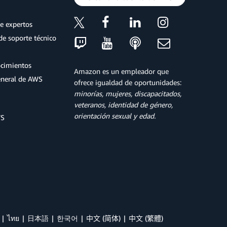
e expertos
de soporte técnico
ocimientos
Amazon es un empleador que
eneral de AWS
ofrece igualdad de oportunidades:
minorías, mujeres, discapacitados,
veteranos, identidad de género,
orientación sexual y edad.
WS
ไทย
日本語
한국어
中文 (简体)
中文 (繁體)