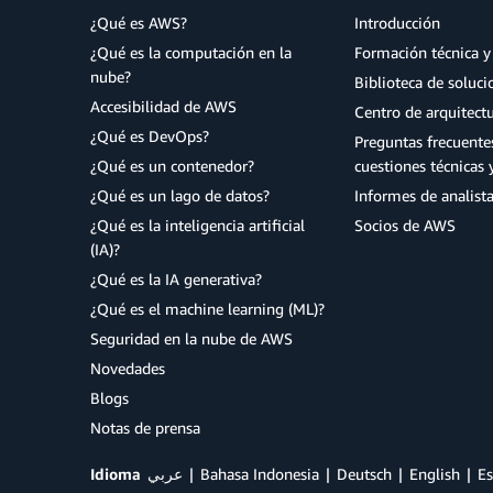
¿Qué es AWS?
Introducción
¿Qué es la computación en la
Formación técnica y 
nube?
Biblioteca de soluc
Accesibilidad de AWS
Centro de arquitect
¿Qué es DevOps?
Preguntas frecuente
¿Qué es un contenedor?
cuestiones técnicas 
¿Qué es un lago de datos?
Informes de analist
¿Qué es la inteligencia artificial
Socios de AWS
(IA)?
¿Qué es la IA generativa?
¿Qué es el machine learning (ML)?
Seguridad en la nube de AWS
Novedades
Blogs
Notas de prensa
Idioma
عربي
Bahasa Indonesia
Deutsch
English
Es