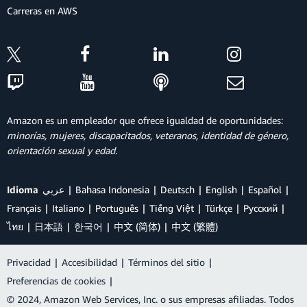
Carreras en AWS
Amazon es un empleador que ofrece igualdad de oportunidades:
minorías, mujeres, discapacitados, veteranos, identidad de género,
orientación sexual y edad.
Idioma
عربي
Bahasa Indonesia
Deutsch
English
Español
Français
Italiano
Português
Tiếng Việt
Türkçe
Ρусский
ไทย
日本語
한국어
中文 (简体)
中文 (繁體)
Privacidad
|
Accesibilidad
|
Términos del sitio
|
Preferencias de cookies
|
© 2024, Amazon Web Services, Inc. o sus empresas afiliadas. Todos