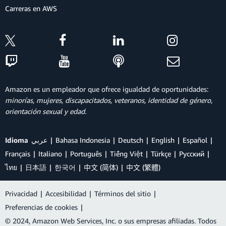
Carreras en AWS
Amazon es un empleador que ofrece igualdad de oportunidades:
minorías, mujeres, discapacitados, veteranos, identidad de género,
orientación sexual y edad.
Idioma
عربي
Bahasa Indonesia
Deutsch
English
Español
Français
Italiano
Português
Tiếng Việt
Türkçe
Ρусский
ไทย
日本語
한국어
中文 (简体)
中文 (繁體)
Privacidad
|
Accesibilidad
|
Términos del sitio
|
Preferencias de cookies
|
© 2024, Amazon Web Services, Inc. o sus empresas afiliadas. Todos