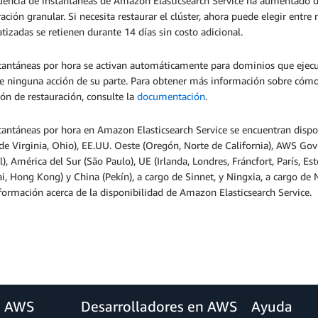
cuencia de instantáneas de Amazon Elasticsearch Service ha aumentado d
ación granular. Si necesita restaurar el clúster, ahora puede elegir entr
izadas se retienen durante 14 días sin costo adicional.
tantáneas por hora se activan automáticamente para dominios que ejecuta
e ninguna acción de su parte. Para obtener más información sobre cómo a
ón de restauración, consulte la
documentación
.
tantáneas por hora en Amazon Elasticsearch Service se encuentran disp
 de Virginia, Ohio), EE.UU. Oeste (Oregón, Norte de California), AWS G
l), América del Sur (São Paulo), UE (Irlanda, Londres, Fráncfort, París, Es
, Hong Kong) y China (Pekín), a cargo de Sinnet, y Ningxia, a cargo d
ormación acerca de la disponibilidad de Amazon Elasticsearch Service.
a AWS
Desarrolladores en AWS
Ayuda