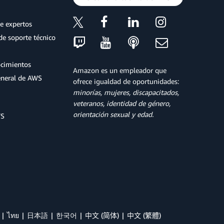
e expertos
de soporte técnico
ocimientos
Amazon es un empleador que
eneral de AWS
ofrece igualdad de oportunidades:
minorías, mujeres, discapacitados,
veteranos, identidad de género,
orientación sexual y edad.
WS
ไทย
日本語
한국어
中文 (简体)
中文 (繁體)