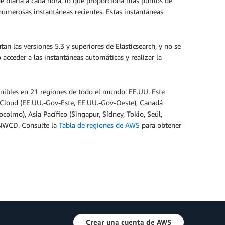
e diaria a cada hora, lo que proporciona más puntos de
e numerosas instantáneas recientes. Estas instantáneas
n las versiones 5.3 y superiores de Elasticsearch, y no se
cceder a las instantáneas automáticas y realizar la
onibles en 21 regiones de todo el mundo: EE.UU. Este
ovCloud (EE.UU.-Gov-Este, EE.UU.-Gov-Oeste), Canadá
tocolmo), Asia Pacífico (Singapur, Sídney, Tokio, Seúl,
e NWCD. Consulte la
Tabla de regiones de AWS
para obtener
Crear una cuenta de AWS