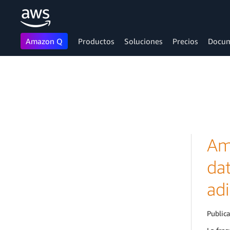
Amazon Q
Productos
Soluciones
Precios
Docum
Saltar al contenido principal
Am
da
adi
Public