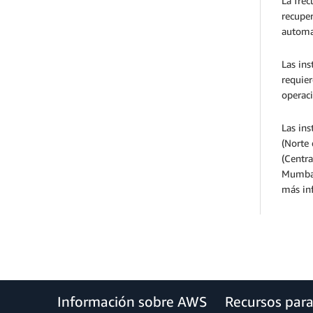
La fre
recuper
automat
Las ins
requier
operaci
Las ins
(Norte
(Centra
Mumbai
más inf
Información sobre AWS
Recursos par