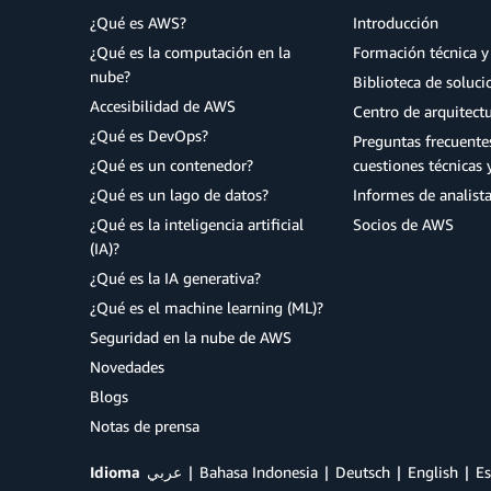
¿Qué es AWS?
Introducción
¿Qué es la computación en la
Formación técnica y 
nube?
Biblioteca de soluc
Accesibilidad de AWS
Centro de arquitect
¿Qué es DevOps?
Preguntas frecuente
¿Qué es un contenedor?
cuestiones técnicas 
¿Qué es un lago de datos?
Informes de analist
¿Qué es la inteligencia artificial
Socios de AWS
(IA)?
¿Qué es la IA generativa?
¿Qué es el machine learning (ML)?
Seguridad en la nube de AWS
Novedades
Blogs
Notas de prensa
Idioma
عربي
Bahasa Indonesia
Deutsch
English
Es