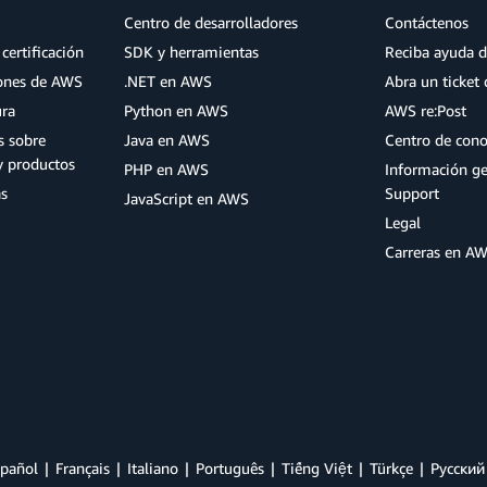
Centro de desarrolladores
Contáctenos
certificación
SDK y herramientas
Reciba ayuda d
iones de AWS
.NET en AWS
Abra un ticket 
ura
Python en AWS
AWS re:Post
s sobre
Java en AWS
Centro de con
y productos
PHP en AWS
Información g
as
Support
JavaScript en AWS
Legal
Carreras en A
pañol
Français
Italiano
Português
Tiếng Việt
Türkçe
Ρусский