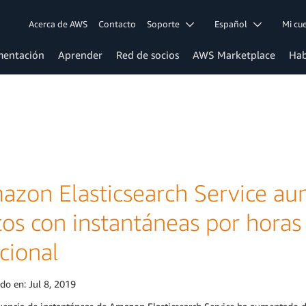
Acerca de AWS
Contacto
Soporte
Español
Mi c
entación
Aprender
Red de socios
AWS Marketplace
Hab
azon Elasticsearch Service au
tos con instantáneas por horas
cional
ado en:
Jul 8, 2019