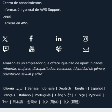
Centro de conocimientos
Información general de AWS Support
Legal
Carreras en AWS
Amazon es un empleador que ofrece igualdad de oportunidades:
minorías, mujeres, discapacitados, veteranos, identidad de género,
orientación sexual y edad.
Idioma
عربي
Bahasa Indonesia
Deutsch
English
Español
Français
Italiano
Português
Tiếng Việt
Türkçe
Ρусский
ไทย
日本語
한국어
中文 (简体)
中文 (繁體)