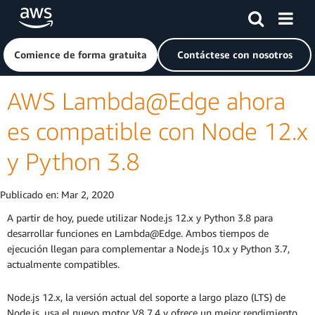
Saltar al contenido principal
Haga clic aquí para volver a la página de inicio de Amazon
Comience de forma gratuita
Contáctese con nosotros
AWS Lambda@Edge ahora
es compatible con Node 12.x
y Python 3.8
Publicado en:
Mar 2, 2020
A partir de hoy, puede utilizar Node.js 12.x y Python 3.8 para
desarrollar funciones en Lambda@Edge. Ambos tiempos de
ejecución llegan para complementar a Node.js 10.x y Python 3.7,
actualmente compatibles.
Node.js 12.x, la versión actual del soporte a largo plazo (LTS) de
Node.js, usa el nuevo motor V8 7.4 y ofrece un mejor rendimiento