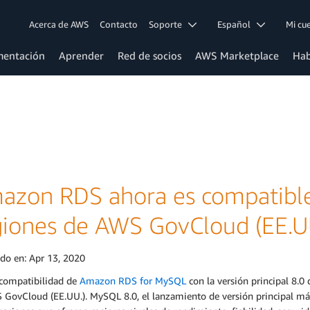
Acerca de AWS
Contacto
Soporte
Español
Mi c
entación
Aprender
Red de socios
AWS Marketplace
Hab
azon RDS ahora es compatible
giones de AWS GovCloud (EE.U
ado en:
Apr 13, 2020
compatibilidad de
Amazon RDS for MySQL
con la versión principal 8.0
GovCloud (EE.UU.). MySQL 8.0, el lanzamiento de versión principal más 