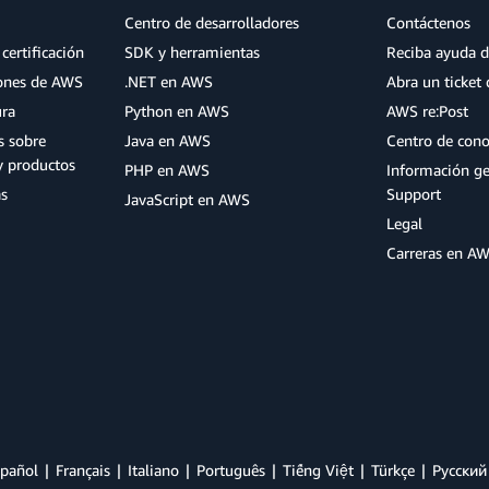
Centro de desarrolladores
Contáctenos
certificación
SDK y herramientas
Reciba ayuda d
iones de AWS
.NET en AWS
Abra un ticket 
ura
Python en AWS
AWS re:Post
s sobre
Java en AWS
Centro de con
y productos
PHP en AWS
Información g
as
Support
JavaScript en AWS
Legal
Carreras en A
pañol
Français
Italiano
Português
Tiếng Việt
Türkçe
Ρусский