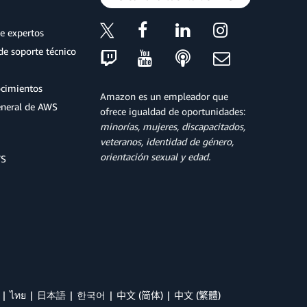
e expertos
de soporte técnico
ocimientos
Amazon es un empleador que
eneral de AWS
ofrece igualdad de oportunidades:
minorías, mujeres, discapacitados,
veteranos, identidad de género,
orientación sexual y edad.
WS
ไทย
日本語
한국어
中文 (简体)
中文 (繁體)