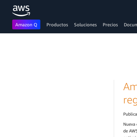
Amazon Q
Productos
Soluciones
Precios
Docum
Saltar al contenido principal
Am
re
Public
Nueva 
de AWS 