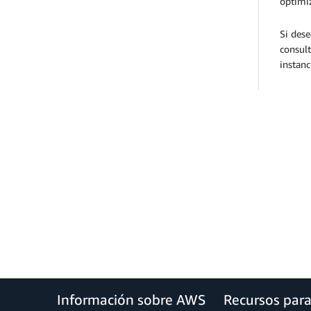
optimiz
Si des
consul
instanc
Información sobre AWS
Recursos par