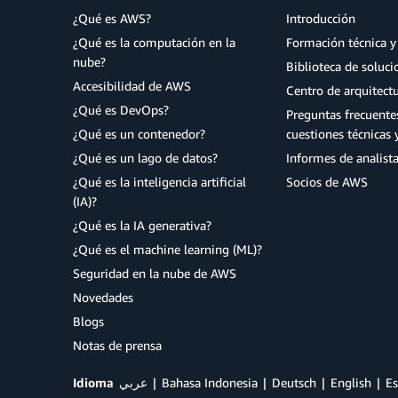
¿Qué es AWS?
Introducción
¿Qué es la computación en la
Formación técnica y 
nube?
Biblioteca de soluc
Accesibilidad de AWS
Centro de arquitect
¿Qué es DevOps?
Preguntas frecuente
¿Qué es un contenedor?
cuestiones técnicas 
¿Qué es un lago de datos?
Informes de analist
¿Qué es la inteligencia artificial
Socios de AWS
(IA)?
¿Qué es la IA generativa?
¿Qué es el machine learning (ML)?
Seguridad en la nube de AWS
Novedades
Blogs
Notas de prensa
Idioma
عربي
Bahasa Indonesia
Deutsch
English
Es