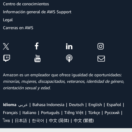
Centro de conocimientos
Información general de AWS Support
Legal
Carreras en AWS
Amazon es un empleador que ofrece igualdad de oportunidades:
minorías, mujeres, discapacitados, veteranos, identidad de género,
orientación sexual y edad.
Idioma
عربي
Bahasa Indonesia
Deutsch
English
Español
Français
Italiano
Português
Tiếng Việt
Türkçe
Ρусский
ไทย
日本語
한국어
中文 (简体)
中文 (繁體)