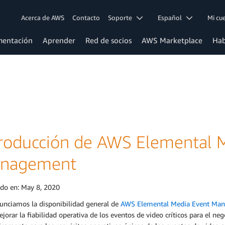
Acerca de AWS
Contacto
Soporte
Español
Mi c
entación
Aprender
Red de socios
AWS Marketplace
Hab
troducción de AWS Elemental 
nagement
ado en:
May 8, 2020
unciamos la disponibilidad general de
AWS Elemental Media Event Ma
jorar la fiabilidad operativa de los eventos de video críticos para el n