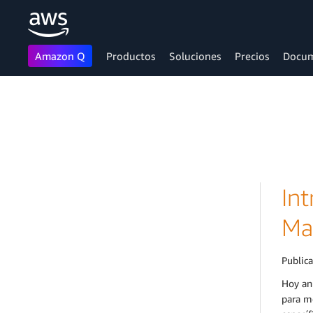
Amazon Q
Productos
Soluciones
Precios
Docum
Saltar al contenido principal
In
Ma
Public
Hoy an
para me