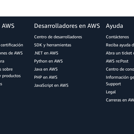
a AWS
Desarrolladores en AWS
Ayuda
Centro de desarrolladores
Contáctenos
certificación
SDK y herramientas
Reciba ayuda d
iones de AWS
.NET en AWS
Abra un ticket 
ura
Python en AWS
AWS re:Post
s sobre
Java en AWS
Centro de con
y productos
PHP en AWS
Información g
as
Support
JavaScript en AWS
Legal
Carreras en A