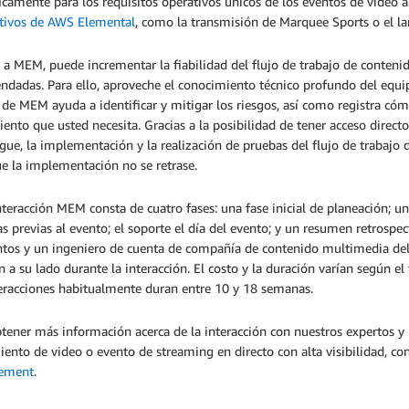
icamente para los requisitos operativos únicos de los eventos de video a
itivos de AWS Elemental
, como la transmisión de Marquee Sports o el la
 a MEM, puede incrementar la fiabilidad del flujo de trabajo de conteni
dadas. Para ello, aproveche el conocimiento técnico profundo del equip
de MEM ayuda a identificar y mitigar los riesgos, así como registra cómo 
ento que usted necesita. Gracias a la posibilidad de tener acceso direct
gue, la implementación y la realización de pruebas del flujo de trabajo
ue la implementación no se retrase.
teracción MEM consta de cuatro fases: una fase inicial de planeación; un
 previas al evento; el soporte el día del evento; y un resumen retrospect
ntos y un ingeniero de cuenta de compañía de contenido multimedia del 
n a su lado durante la interacción. El costo y la duración varían según e
teracciones habitualmente duran entre 10 y 18 semanas.
tener más información acerca de la interacción con nuestros expertos y
ento de video o evento de streaming en directo con alta visibilidad, co
ement
.