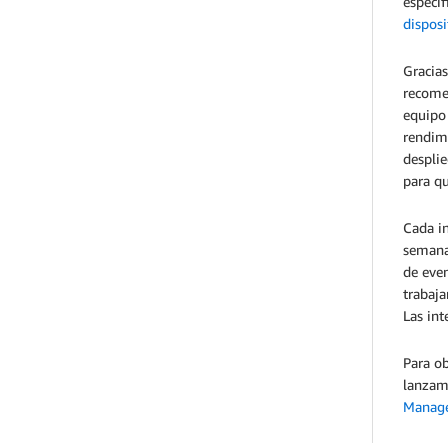
específ
dispos
Gracias
recomen
equipo 
rendimi
desplie
para q
Cada in
semanas
de eve
trabaja
Las in
Para ob
lanzami
Manag