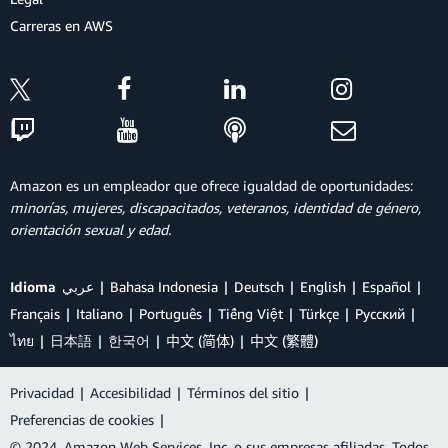
Carreras en AWS
Amazon es un empleador que ofrece igualdad de oportunidades:
minorías, mujeres, discapacitados, veteranos, identidad de género,
orientación sexual y edad.
Idioma
عربي
Bahasa Indonesia
Deutsch
English
Español
Français
Italiano
Português
Tiếng Việt
Türkçe
Ρусский
ไทย
日本語
한국어
中文 (简体)
中文 (繁體)
Privacidad
|
Accesibilidad
|
Términos del sitio
|
Preferencias de cookies
|
© 2024, Amazon Web Services, Inc. o sus empresas afiliadas. Todos