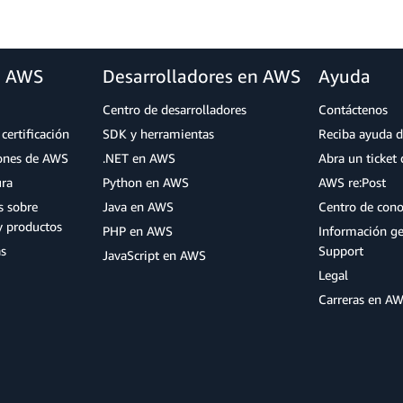
a AWS
Desarrolladores en AWS
Ayuda
Centro de desarrolladores
Contáctenos
certificación
SDK y herramientas
Reciba ayuda d
iones de AWS
.NET en AWS
Abra un ticket 
ura
Python en AWS
AWS re:Post
s sobre
Java en AWS
Centro de con
y productos
PHP en AWS
Información g
as
Support
JavaScript en AWS
Legal
Carreras en A