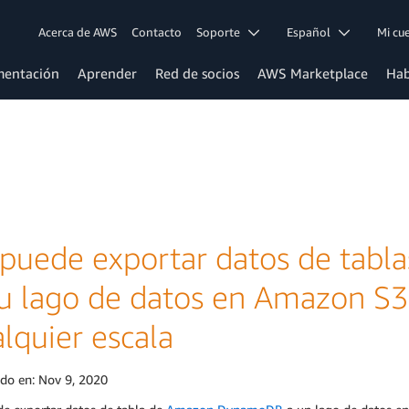
Acerca de AWS
Contacto
Soporte
Español
Mi c
entación
Aprender
Red de socios
AWS Marketplace
Hab
 puede exportar datos de ta
su lago de datos en Amazon S3 
lquier escala
ado en:
Nov 9, 2020