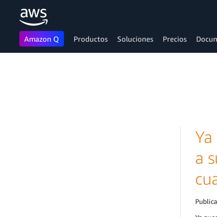
Amazon Q
Productos
Soluciones
Precios
Docum
Saltar al contenido principal
Ya
a 
cua
Public