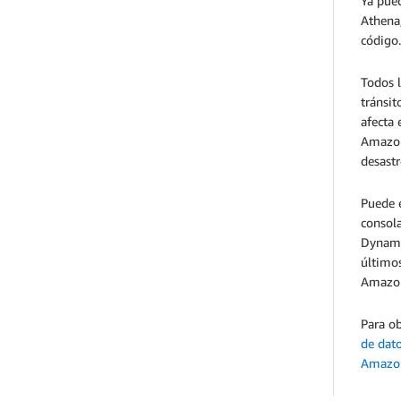
Ya pue
Athena,
código
Todos 
tránsit
afecta 
Amazon 
desast
Puede 
consola
Dynamo
último
Amazo
Para ob
de dat
Amazo