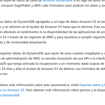
de exportar datos de tabla de
Amazon DynamoDB
a un lago de datos e
 Amazon SageMaker y AWS Lake Formation para analizar los datos y extr
.
los datos de DynamoDB agregados a un lago de datos Amazon S3 se local
o, y se retienen en el bucket de Amazon S3 hasta que lo elimina. Esta nu
en absoluto el rendimiento ni la disponibilidad de las aplicaciones de 
S3 a través de las regiones de AWS y para ayudarse a cumplir requisito
res y de continuidad empresarial.
exportar tablas de DynamoDB que vayan de unos cuantos megabytes a cie
 de administración de AWS, la sencilla invocación de una API o la inter
DB que tenga activada la recuperación a un momento dado (copias de se
s 35 días y elija el bucket de Amazon S3 de destino. Los formatos de 
n Ion.
tener más información sobre esta característica, visite
Exportar datos
y
os en Amazon S3
. Para obtener más información sobre precios y la dispo
n DynamoDB
.