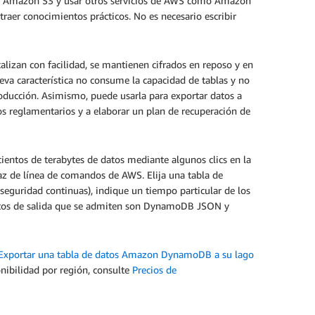
n Amazon S3 y usar otros servicios de AWS como Amazon
aer conocimientos prácticos. No es necesario escribir
izan con facilidad, se mantienen cifrados en reposo y en
eva característica no consume la capacidad de tablas y no
producción. Asimismo, puede usarla para exportar datos a
s reglamentarios y a elaborar un plan de recuperación de
ntos de terabytes de datos mediante algunos clics en la
faz de línea de comandos de AWS. Elija una tabla de
guridad continuas), indique un tiempo particular de los
datos de salida que se admiten son DynamoDB JSON y
Exportar una tabla de datos Amazon DynamoDB a su lago
nibilidad por región, consulte
Precios de