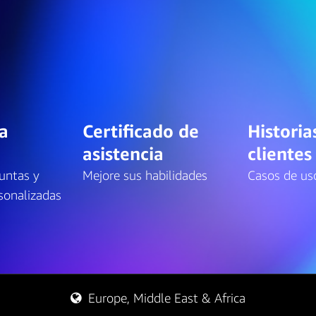
a
Certificado de
Historia
asistencia
clientes
untas y
Mejore sus habilidades
Casos de us
sonalizadas
Europe, Middle East & Africa