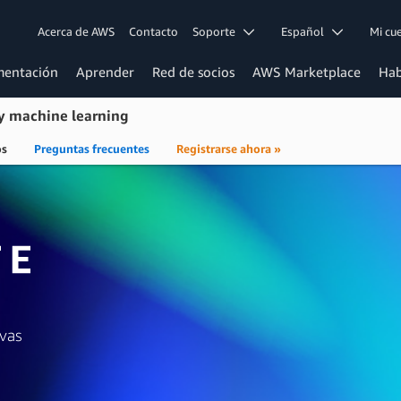
Acerca de AWS
Contacto
Soporte
Español
Mi c
entación
Aprender
Red de socios
AWS Marketplace
Hab
 y machine learning
os
Preguntas frecuentes
Registrarse ahora »
evas
S