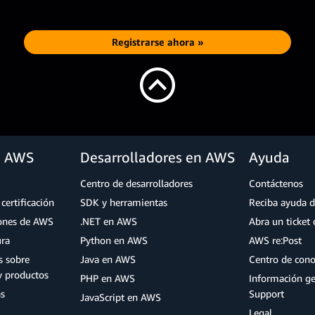
Registrarse ahora »
a AWS
Desarrolladores en AWS
Ayuda
Centro de desarrolladores
Contáctenos
certificación
SDK y herramientas
Reciba ayuda d
iones de AWS
.NET en AWS
Abra un ticket 
ura
Python en AWS
AWS re:Post
s sobre
Java en AWS
Centro de con
y productos
PHP en AWS
Información g
as
Support
JavaScript en AWS
Legal