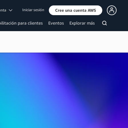
Iniciar sesión
uenta
Cree una cuenta AWS
ilitación para clientes
Eventos
Explorar más