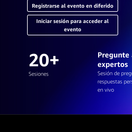
Registrarse al evento en diferido
Iniciar sesión para acceder al
evento
20+
Pregunte 
expertos
Sesión de preg
Sesiones
respuestas per
en vivo