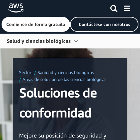
Comience de forma gratuita
Contáctese con nosotros
Saltar al contenido principal
Salud y ciencias biológicas
Información general
Segmentos
Sector
Sanidad y ciencias biológicas
Soluciones
Áreas de solución de las ciencias biológicas
Soluciones de
Tecnología
Conformidad
conformidad
Casos prácticos
Socios
Mejore su posición de seguridad y
Recursos