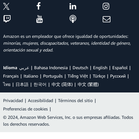
Amazon es un empleador que ofrece igualdad de oportunidades:
minorías, mujeres, discapacitados, veteranos, identidad de género,
orientación sexual y edad.
Idioma
عربي
Bahasa Indonesia
Deutsch
English
Español
Français
Italiano
Português
Tiếng Việt
Türkçe
Ρусский
ไทย
日本語
한국어
中文 (简体)
中文 (繁體)
Privacidad
|
Accesibilidad
|
Términos del sitio
|
Preferencias de cookies
|
© 2024, Amazon Web Services, Inc. o sus empresas afiliadas. Todos
los derechos reservados.