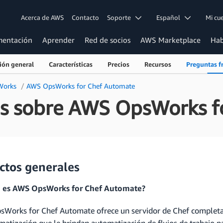
Acerca de AWS
Contacto
Soporte
Español
Mi c
entación
Aprender
Red de socios
AWS Marketplace
Hab
ión general
Características
Precios
Recursos
Preguntas f
Works
AWS OpsWorks for Chef Automate
es sobre AWS OpsWorks f
ctos generales
é es AWS OpsWorks for Chef Automate?
Works for Chef Automate ofrece un servidor de Chef completa
matización que le brindan automatización de flujos de trabajo 