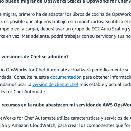
mo puedo migrar de OpsWorks Stacks a OpsWorks for Chef
e migrar, primero ha de adaptar los libros de cocina de OpsWork
, es posible que algunos trabajen sin modificarlos. Si utiliza e
empo o en la carga), deberá usar un grupo de EC2 Auto Scaling y 
s en vez. Más adelante, podrá trabajar con su servidor y sus no
 versiones de Chef se admiten?
icio OpsWorks for Chef Automate actualizará periódicamente su s
dada. Consulte nuestra
documentación
para obtener informació
ndamos usar la
versión de cliente chef
más estable y actualizad
s for Chef Automate.
é recursos en la nube abastecen mi servidor de AWS OpsWo
Works for Chef Automate utiliza características y servicios
S3 y Amazon CloudWatch, para crear los componentes que for