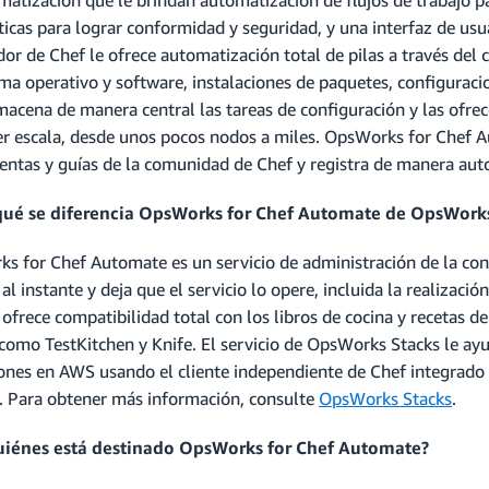
icas para lograr conformidad y seguridad, y una interfaz de usua
dor de Chef le ofrece automatización total de pilas a través del
ma operativo y software, instalaciones de paquetes, configuracio
macena de manera central las tareas de configuración y las ofr
er escala, desde unos pocos nodos a miles. OpsWorks for Chef 
entas y guías de la comunidad de Chef y registra de manera aut
 qué se diferencia OpsWorks for Chef Automate de OpsWorks
s for Chef Automate es un servicio de administración de la conf
al instante y deja que el servicio lo opere, incluida la realizaci
o ofrece compatibilidad total con los libros de cocina y recetas
 como TestKitchen y Knife. El servicio de OpsWorks Stacks le ayu
iones en AWS usando el cliente independiente de Chef integrado
 Para obtener más información, consulte
OpsWorks Stacks
.
quiénes está destinado OpsWorks for Chef Automate?