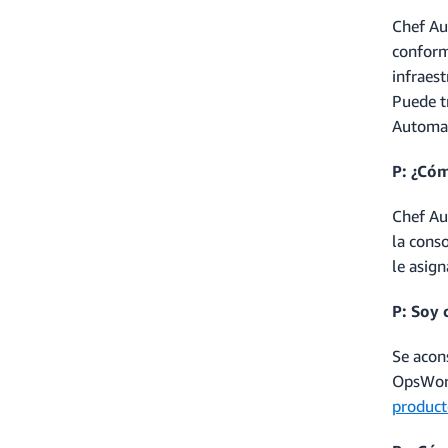
Chef Au
conform
infraes
Puede t
Automat
P: ¿Cóm
Chef Au
la conso
le asig
P: Soy
Se acon
OpsWork
product