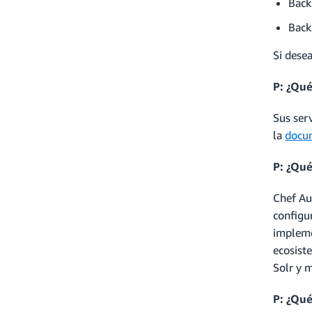
Back
Back
Si dese
P: ¿Qué
Sus ser
la
docu
P: ¿Qu
Chef Au
configu
impleme
ecosist
Solr y 
P: ¿Qu