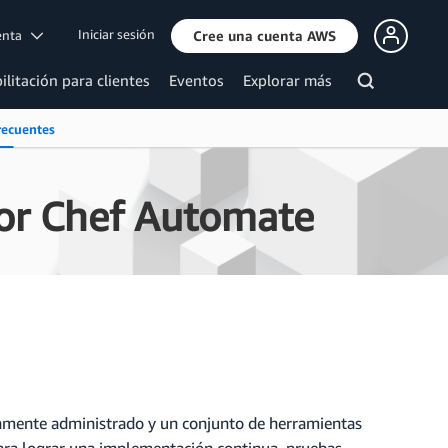
Iniciar sesión
uenta
Cree una cuenta AWS
ilitación para clientes
Eventos
Explorar más
recuentes
or Chef Automate
mente administrado y un conjunto de herramientas
para lograr una implementación continua, pruebas