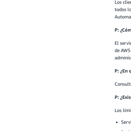
Los cli
todos l
Automa
P: ¿Có
El serv
de AWS 
adminis
P: ¿En 
Consul
P: ¿Exi
Los lími
Serv