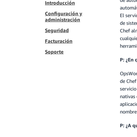
Introducción
automát
Configuración y
El servi
administración
de siste
Seguridad
Chef al
cualqui
Facturación
herrami
Soporte
P: ¿En
OpsWork
de Chef 
servici
nativas
aplicac
nombre.
P: ¿A 