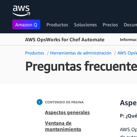
Amazon Q
Productos
Soluciones
Precios
Docum
AWS OpsWorks for Chef Automate
Informac
Saltar al contenido principal
Productos
Herramientas de administración
AWS Ops
Preguntas frecuent
Aspe
CONTENIDO DE PÁGINA
Aspectos generales
P: ¿Qu
Ventana de
mantenimiento
AWS Ops
de auto