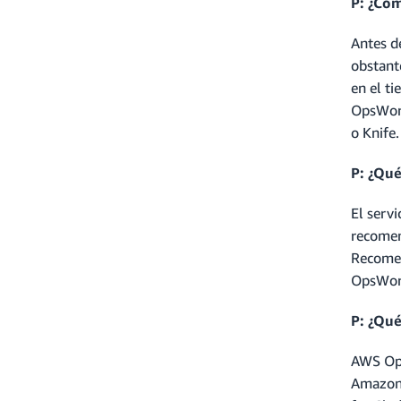
P: ¿Có
Antes d
obstante
en el ti
OpsWork
o Knife.
P: ¿Qué
El serv
recomen
Recome
OpsWork
P: ¿Qu
AWS Ops
Amazon 