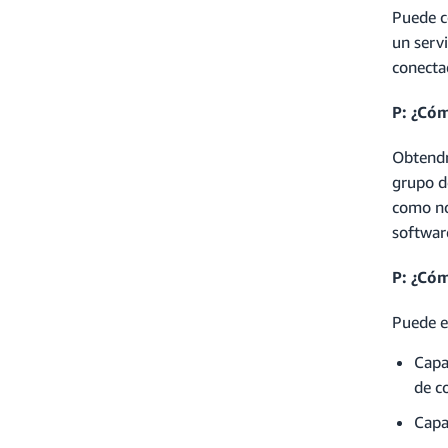
Puede c
un serv
conecta
P: ¿Cóm
Obtendr
grupo d
como no
software
P: ¿Có
Puede e
Capa
de c
Capa