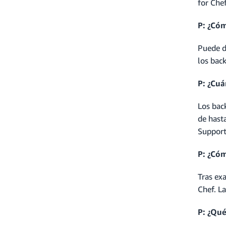
for Che
P: ¿Cóm
Puede d
los bac
P: ¿Cuá
Los bac
de hasta
Support
P: ¿Cóm
Tras ex
Chef. L
P: ¿Qué