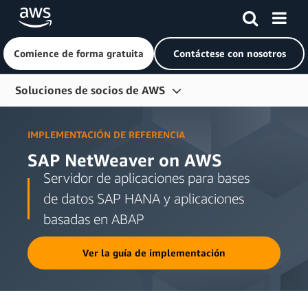
Comience de forma gratuita
Contáctese con nosotros
Saltar al contenido principal
Soluciones de socios de AWS
Integraciones de Amazon Connect
IMPLEMENTACIÓN DE REFERENCIA
Integraciones de Amazon EventBridge
SAP NetWeaver on AWS
Módulos de Terraform
Servidor de aplicaciones para bases
de datos SAP HANA y aplicaciones
Preguntas frecuentes
basadas en ABAP
Recursos
Ver la guía de implementación