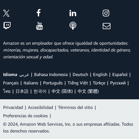
Amazon es un empleador que ofrece igualdad de oportunidades:
minorías, mujeres, discapacitados, veteranos, identidad de género,
orientación sexual y edad.
Idioma
عربي
Bahasa Indonesia
Deutsch
English
Español
Français
Italiano
Português
Tiếng Việt
Türkçe
Ρусский
ไทย
日本語
한국어
中文 (简体)
中文 (繁體)
Privacidad
|
Accesibilidad
|
Términos del sitio
|
Preferencias de cookies
|
© 2024, Amazon Web Services, Inc. o sus empresas afiliadas. Todos
los derechos reservados.