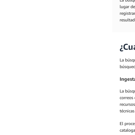
lugar d
registra
resultad
¿Cu
La búsqu
búsqueda
Ingest
La búsqu
correos 
recursos
técnicas
El proc
cataloga