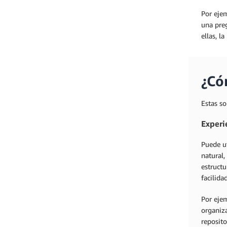
Por ejem
una pre
ellas, l
¿Có
Estas so
Experi
Puede ut
natural,
estructu
facilidad
Por eje
organiz
reposit