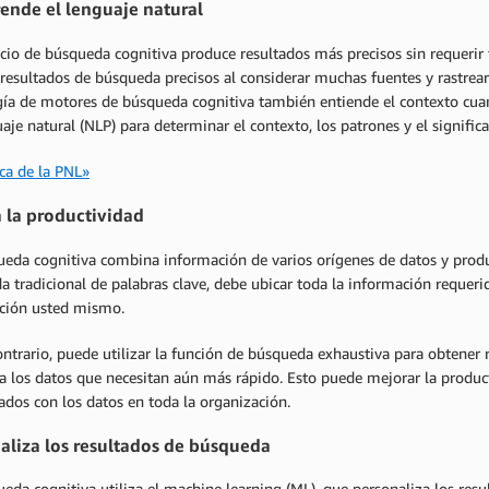
nde el lenguaje natural
cio de búsqueda cognitiva produce resultados más precisos sin requerir 
resultados de búsqueda precisos al considerar muchas fuentes y rastrear
gía de motores de búsqueda cognitiva también entiende el contexto cuan
aje natural (NLP) para determinar el contexto, los patrones y el signifi
ca de la PNL»
 la productividad
ueda cognitiva combina información de varios orígenes de datos y produ
 tradicional de palabras clave, debe ubicar toda la información requerid
ción usted mismo.
ontrario, puede utilizar la función de búsqueda exhaustiva para obtene
a los datos que necesitan aún más rápido. Esto puede mejorar la product
ados con los datos en toda la organización.
aliza los resultados de búsqueda
eda cognitiva utiliza el machine learning (ML), que personaliza los resu