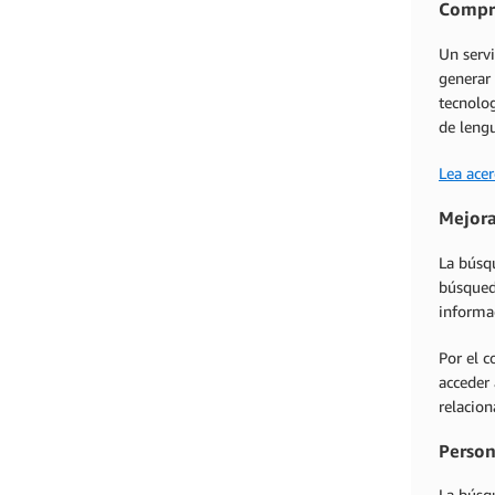
Compre
Un servi
generar 
tecnolo
de lengu
Lea acer
Mejora
La búsq
búsqueda
informa
Por el c
acceder 
relacion
Person
La búsqu