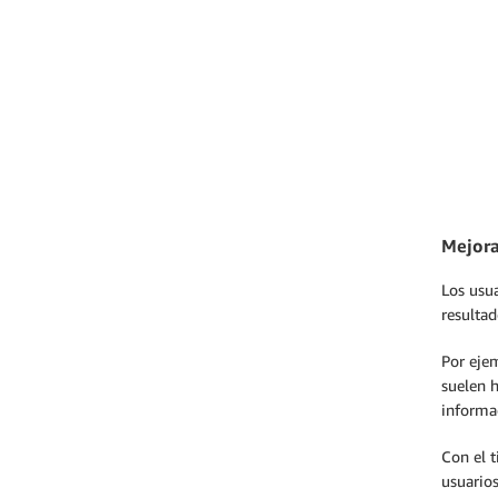
Mejora
Los usua
resultad
Por ejem
suelen 
informa
Con el t
usuarios