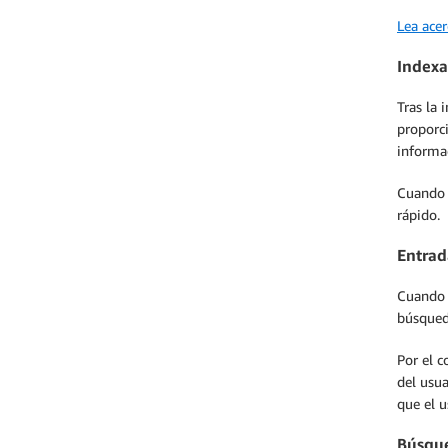
Lea ace
Indexa
Tras la 
proporci
informa
Cuando 
rápido.
Entrad
Cuando 
búsqueda
Por el c
del usua
que el 
Búsque