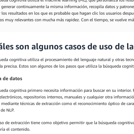
e generar continuamente la misma información, recopila datos y patrone
r los resultados en los que es probable que hagan clic los usuarios despu
os muy relevantes con mucha más rapidez. Con el tiempo, se vuelve más i
áles son algunos casos de uso de l
eda cognitiva utiliza el procesamiento del lenguaje natural y otras tecnol
 precisa. Estos son algunos de los pasos que utiliza la búsqueda cognit
a de datos
eda cognitiva primero necesita información para buscar en su interior. 
electrónicos, repositorios internos, manuales y cualquier otra informació
 mediante técnicas de extracción como el reconocimiento óptico de cara
 de NLP.
eso de extracción tiene como objetivo permitir que la búsqueda cognitiv
ría el contenido.