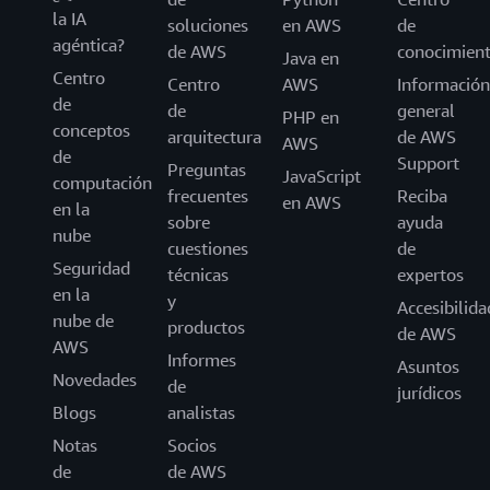
la IA
soluciones
en AWS
de
agéntica?
de AWS
conocimien
Java en
Centro
Centro
AWS
Información
de
de
general
PHP en
conceptos
arquitectura
de AWS
AWS
de
Support
Preguntas
JavaScript
computación
frecuentes
Reciba
en AWS
en la
sobre
ayuda
nube
cuestiones
de
Seguridad
técnicas
expertos
en la
y
Accesibilida
nube de
productos
de AWS
AWS
Informes
Asuntos
Novedades
de
jurídicos
Blogs
analistas
Notas
Socios
de
de AWS