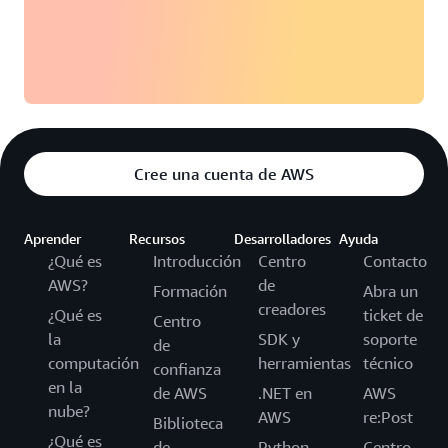
Cree una cuenta de AWS
Aprender
Recursos
Desarrolladores
Ayuda
¿Qué es
Introducción
Centro
Contacto
AWS?
de
Formación
Abra un
creadores
¿Qué es
ticket de
Centro
la
SDK y
soporte
de
computación
herramientas
técnico
confianza
en la
de AWS
.NET en
AWS
nube?
AWS
re:Post
Biblioteca
¿Qué es
de
Python
Centro