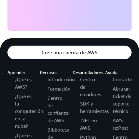
Cree una cuenta de AWS
Aprender
Recursos
Desarrolladores
Ayuda
¿Qué es
Introducción
Centro
Contacto
AWS?
de
Formación
Abra un
creadores
¿Qué es
ticket de
Centro
la
SDK y
soporte
de
computación
herramientas
técnico
confianza
en la
de AWS
.NET en
AWS
nube?
AWS
re:Post
Biblioteca
¿Qué es
de
Python
Centro