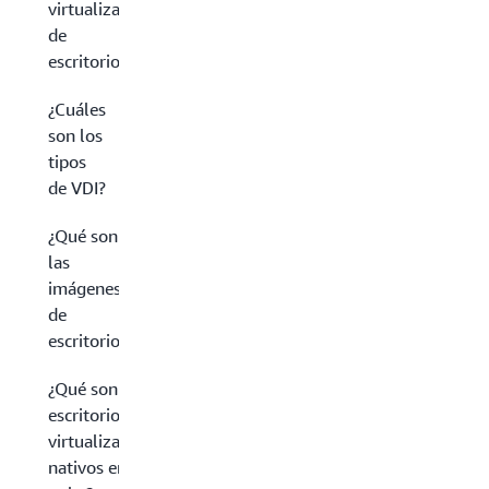
virtualización
de
escritorios?
¿Cuáles
son los
tipos
de VDI?
¿Qué son
las
imágenes
de
escritorio?
¿Qué son los
escritorios
virtualizados
nativos en la