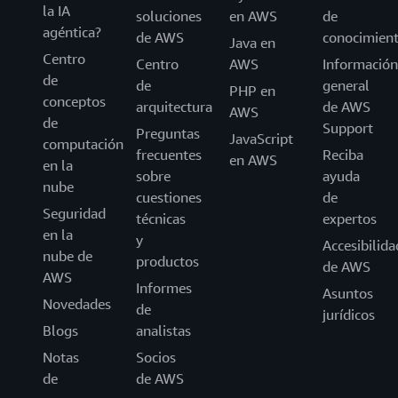
la IA
soluciones
en AWS
de
agéntica?
de AWS
conocimien
Java en
Centro
Centro
AWS
Información
de
de
general
PHP en
conceptos
arquitectura
de AWS
AWS
de
Support
Preguntas
JavaScript
computación
frecuentes
Reciba
en AWS
en la
sobre
ayuda
nube
cuestiones
de
Seguridad
técnicas
expertos
en la
y
Accesibilida
nube de
productos
de AWS
AWS
Informes
Asuntos
Novedades
de
jurídicos
Blogs
analistas
Notas
Socios
de
de AWS