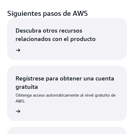
Siguientes pasos de AWS
Descubra otros recursos
relacionados con el producto
rmación
Regístrese para obtener una cuenta
gratuita
Obtenga acceso automáticamente al nivel gratuito de
AWS.
ístrese