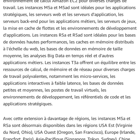
environnement de calcul Amazon EC2 pour diverses charges de
travail. Les instances M5a et M5ad sont idéales pour les applications
stratégiques, les serveurs web et les serveurs d'application, les
serveurs back-end pour les applications métiers, les serveurs de jeux,
la mise en cache de flottes et les environnements de développement
d'applications. Les instances R5a et R5ad sont idéales pour les bases
de données hautes performances, les caches en mémoire distribués
à l'échelle du web, les bases de données en mémoire de taille
moyenne, les analyses Big Data en temps réel et d'autres
applications métiers. Les instances T3a offrent un équilibre entre les
ressources de calcul, de mémoire et de réseau pour diverses charges
de travail polyvalentes, notamment les micro-services, les
applications interactives à faible latence, les bases de données
petites et moyennes, les postes de travail virtuels, les
environnements de développement, les référentiels de code et les
applications stratégiques.
Avec cette extension à davantage de régions, les instances M5a et
R5a sont désormais disponibles dans les régions USA Est (Virginie
du Nord, Ohio), USA Ouest (Oregon, San Francisco), Europe (Irlande,
Francfort, Paris), Asie-Pacifique (Singapore, Tokyo, Sydney), Chine