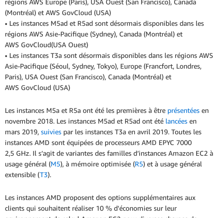
régions AWS Europe (Paris), USA Ouest (San Francisco), Canada
(Montréal) et AWS GovCloud (USA)
• Les instances M5ad et R5ad sont désormais disponibles dans les
régions AWS Asie-Pacifique (Sydney), Canada (Montréal) et
AWS GovCloud(USA Ouest)
• Les instances T3a sont désormais disponibles dans les régions AWS
Asie-Pacifique (Séoul, Sydney, Tokyo), Europe (Francfort, Londres,
Paris), USA Ouest (San Francisco), Canada (Montréal) et
AWS GovCloud (USA)
Les instances M5a et R5a ont été les premières à être
présentées
en
novembre 2018. Les instances M5ad et R5ad ont été
lancées
en
mars 2019,
suivies
par les instances T3a en avril 2019. Toutes les
instances AMD sont équipées de processeurs AMD EPYC 7000
2,5 GHz. Il s’agit de variantes des familles d’instances Amazon EC2 à
usage général (
M5
), à mémoire optimisée (
R5
) et à usage général
extensible (
T3
).
Les instances AMD proposent des options supplémentaires aux
clients qui souhaitent réaliser 10 % d'économies sur leur