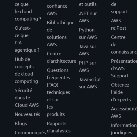
ce que
et outils
de
confiance
le cloud
support
AWS
.NET sur
computing ?
AWS
AWS
Bibliothèque
Qu’est-
re:Post
de
Python
ce que
solutions
sur AWS
Centre
l’IA
AWS
de
Java sur
agentique ?
connaissanc
Centre
AWS
Hub de
d'architecture
Présentatio
PHP sur
concepts
d’AWS
Questions
AWS
de cloud
Support
fréquentes
JavaScript
computing
(FAQ)
Obtenez
sur AWS
Sécurité
techniques
l’aide
dans le
et sur
d’experts
Cloud AWS
les
Accessibilit
Nouveautés
produits
AWS
Blogs
Rapports
Information
d'analystes
Communiqués
juridiques