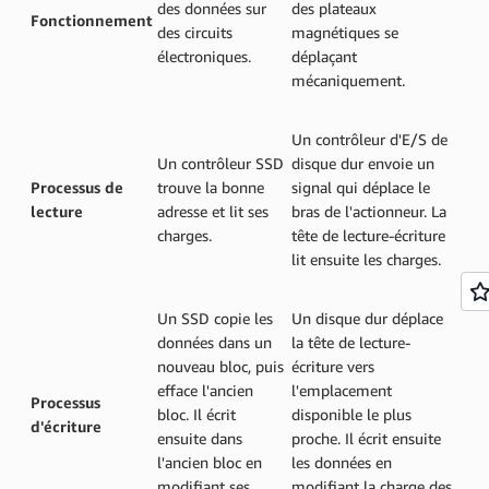
des données sur
des plateaux
Fonctionnement
des circuits
magnétiques se
électroniques.
déplaçant
mécaniquement.
Un contrôleur d'E/S de
Un contrôleur SSD
disque dur envoie un
Processus de
trouve la bonne
signal qui déplace le
lecture
adresse et lit ses
bras de l'actionneur. La
charges.
tête de lecture-écriture
lit ensuite les charges.
Un SSD copie les
Un disque dur déplace
données dans un
la tête de lecture-
nouveau bloc, puis
écriture vers
efface l'ancien
l'emplacement
Processus
bloc. Il écrit
disponible le plus
d'écriture
ensuite dans
proche. Il écrit ensuite
l'ancien bloc en
les données en
modifiant ses
modifiant la charge des