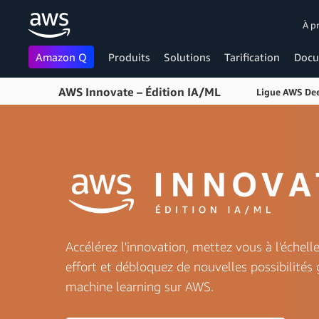
À p
Amazon Q
Produits
Solutions
Tarification
Docu
AWS Innovate – Édition IA/ML
Passer au contenu principal
Ligue AWS De
Accélérez l'innovation, mettez vous à l'échell
effort et débloquez de nouvelles possibilités
machine learning sur AWS.