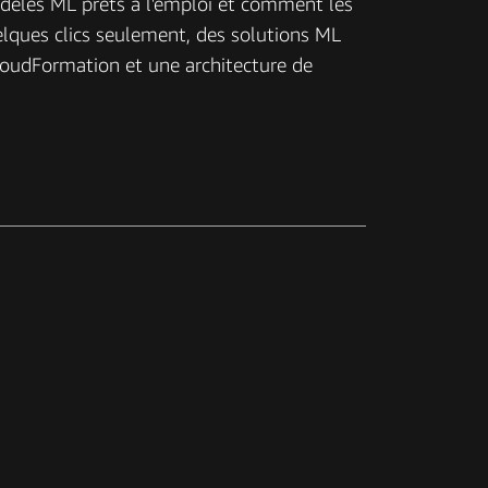
odèles ML prêts à l'emploi et comment les
elques clics seulement, des solutions ML
loudFormation et une architecture de