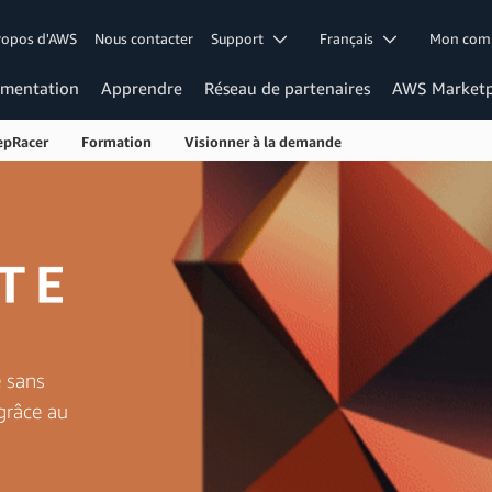
ropos d'AWS
Nous contacter
Support
Français
Mon co
mentation
Apprendre
Réseau de partenaires
AWS Marketp
epRacer
Formation
Visionner à la demande
e sans
 grâce au