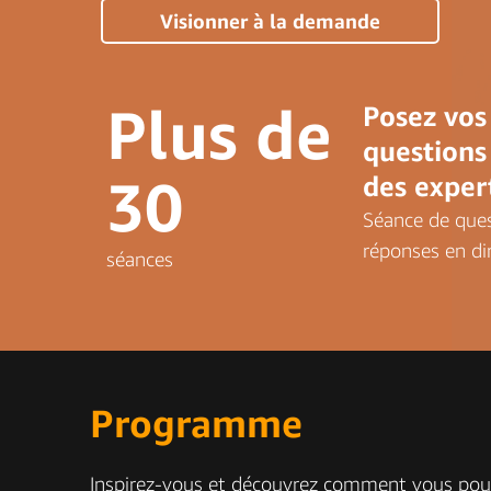
Visionner à la demande
Plus de
Posez vos
questions
30
des exper
Séance de ques
réponses en di
séances
Programme
Inspirez-vous et découvrez comment vous pouvez