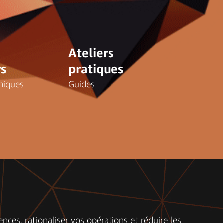
Ateliers
rs
pratiques
niques
Guides
ces, rationaliser vos opérations et réduire les