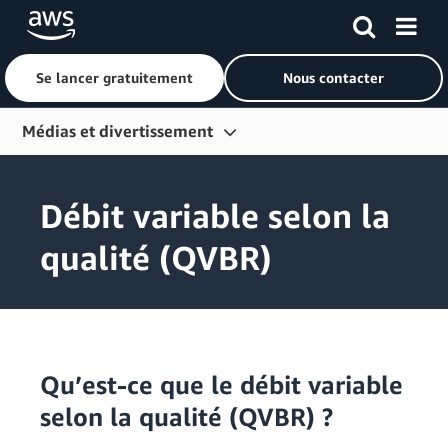
Se lancer gratuitement
Nous contacter
Passer au contenu principal
Médias et divertissement
Présentation
Débit variable selon la
Domaines de solutions
qualité (QVBR)
IA générative
Services
Clients
Partenaires
Qu’est-ce que le débit variable
Ressources
selon la qualité (QVBR) ?