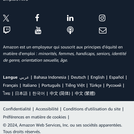
Amazon est un employeur qui souscrit aux principes d'équité en
matière d'emploi :
minorités, femmes, handicaps, seniors, identité
de genre, orientation sexuelle, âge
.
Langue
عربي
Bahasa Indonesia
Deutsch
English
Español
Français
Italiano
Português
Tiếng Việt
Türkçe
Ρусский
ไทย
日本語
한국어
中文 (简体)
中文 (繁體)
Confidentialité
|
Accessibilité
|
Conditions d’utilisation du site
|
Préférences en matière de cookies
|
© 2024, Amazon Web Services, Inc. ou ses sociétés apparentées.
Tous droits réservés.