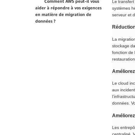
Comment AWS peut-il vous
Le transfer
aider à répondre à vos exigences
systèmes hér
en matière de migration de
serveur et d
données ?
Réduction
La migration
stockage da
fonction de 
restauration
Améliorez
Le cloud inc
aux incident
l’infrastruc
données. Vo
Améliorez
Les entrepô
centralisé.