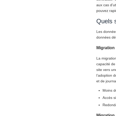
aux cas d’ut
pouvez rapid
Quels s
Les données
données dét
Migration
La migratio
capacité de 
site vers u
l’adoption 
et de journa
Moins d
Accès s
Redondan
Migration