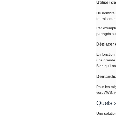
Utiliser d
De nombreux 
fournisseurs
Par exempl
partagés sur
Déplacer 
En fonction
une grande 
Bien qu’il s
Demandez 
Pour les mig
vers AWS, v
Quels s
Une solutio