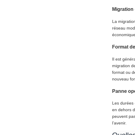
Migration
La migratio
réseau mode
économique 
Format d
Il est géné
migration d
format ou d
nouveau for
Panne opé
Les durées 
en dehors d
peuvent pas 
l’avenir.