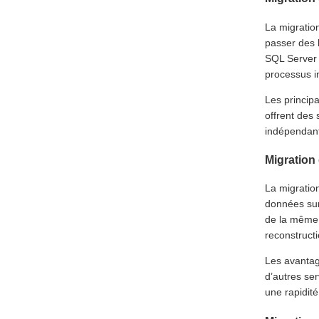
La migratio
passer des 
SQL Server 
processus i
Les princip
offrent des 
indépendan
Migration
La migration
données sur
de la même 
reconstructi
Les avantage
d’autres ser
une rapidité