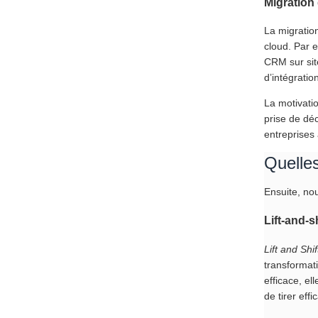
Migration
La migration
cloud. Par 
CRM sur sit
d’intégratio
La motivati
prise de dé
entreprises
Quelles
Ensuite, no
Lift-and-sh
Lift and Shif
transformat
efficace, e
de tirer ef