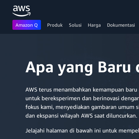
Amazon Q
Produk
Solusi
Harga
Dokumentasi
Lewati ke Konten Utama
Apa yang Baru
AWS terus menambahkan kemampuan baru ag
untuk bereksperimen dan berinovasi dengan
fokus kami, menyediakan gambaran umum si
dan ekspansi wilayah AWS saat diluncurkan.
Jelajahi halaman di bawah ini untuk mempel