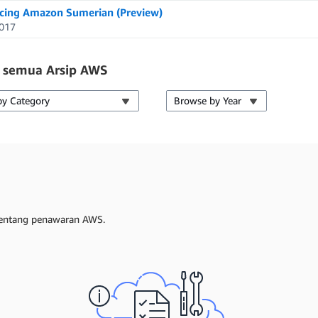
ing Amazon Sumerian (Preview)
017
i semua Arsip AWS
by Category
Browse by Year
 tentang penawaran AWS.