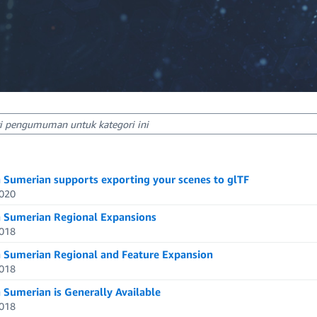
sults: 1-5
ts: 5
Sumerian supports exporting your scenes to glTF
020
Sumerian Regional Expansions
018
Sumerian Regional and Feature Expansion
018
Sumerian is Generally Available
018