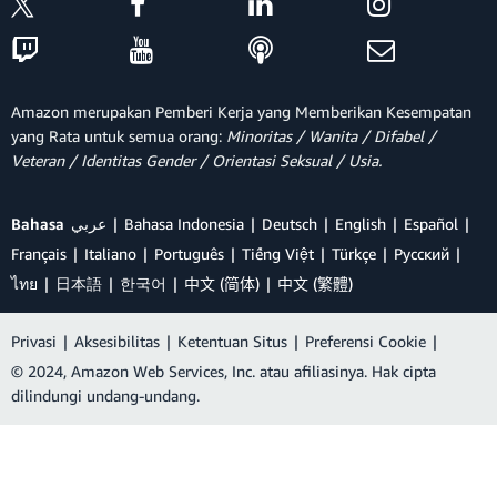
Amazon merupakan Pemberi Kerja yang Memberikan Kesempatan
yang Rata untuk semua orang:
Minoritas / Wanita / Difabel /
Veteran / Identitas Gender / Orientasi Seksual / Usia.
Bahasa
عربي
Bahasa Indonesia
Deutsch
English
Español
Français
Italiano
Português
Tiếng Việt
Türkçe
Ρусский
ไทย
日本語
한국어
中文 (简体)
中文 (繁體)
Privasi
|
Aksesibilitas
|
Ketentuan Situs
|
Preferensi Cookie
|
© 2024, Amazon Web Services, Inc. atau afiliasinya. Hak cipta
dilindungi undang-undang.