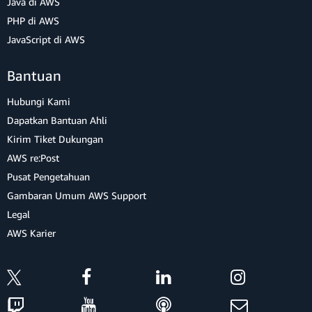
Java di AWS
PHP di AWS
JavaScript di AWS
Bantuan
Hubungi Kami
Dapatkan Bantuan Ahli
Kirim Tiket Dukungan
AWS re:Post
Pusat Pengetahuan
Gambaran Umum AWS Support
Legal
AWS Karier