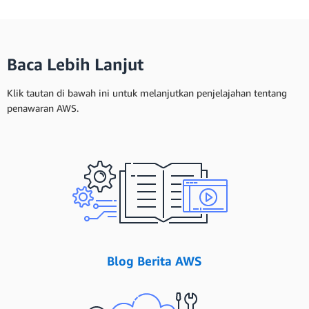
Baca Lebih Lanjut
Klik tautan di bawah ini untuk melanjutkan penjelajahan tentang
penawaran AWS.
Blog Berita AWS