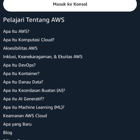
Masuk ke Konsol
Pelajari Tentang AWS
Apa Itu AWS?
Apa Itu Komputasi Cloud?
Aksesibilitas AWS
Inklusi, Keanekaragaman, & Ekuitas AWS
Apa Itu DevOps?
Apa Itu Kontainer?
Apa Itu Danau Data?
Apa itu Kecerdasan Buatan (AI)?
Apa itu AI Generatif?
Apa itu Machine Learning (ML)?
Keamanan AWS Cloud
Apa yang Baru
Blog