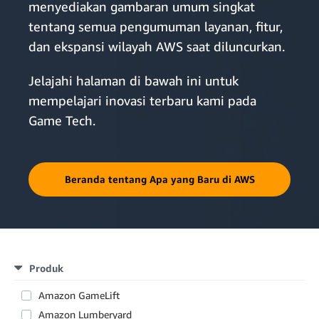
menyediakan gambaran umum singkat
tentang semua pengumuman layanan, fitur,
dan ekspansi wilayah AWS saat diluncurkan.
Jelajahi halaman di bawah ini untuk
mempelajari inovasi terbaru kami pada
Game Tech.
Beranda tentang Apa yang Baru di AWS
Produk
Amazon GameLift
Amazon Lumberyard