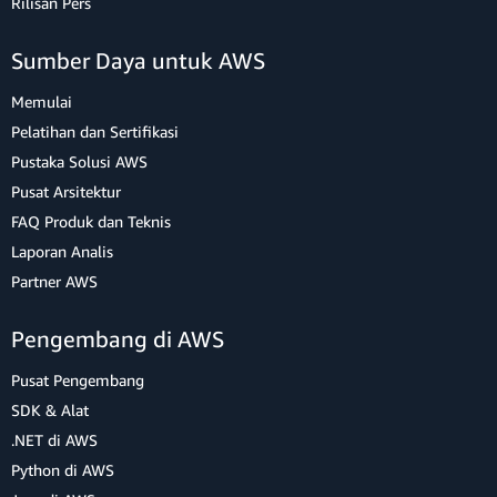
Rilisan Pers
Sumber Daya untuk AWS
Memulai
Pelatihan dan Sertifikasi
Pustaka Solusi AWS
Pusat Arsitektur
FAQ Produk dan Teknis
Laporan Analis
Partner AWS
Pengembang di AWS
Pusat Pengembang
SDK & Alat
.NET di AWS
Python di AWS