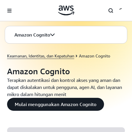
a11y-skip-to-main-content
Amazon Cognito
Keamanan, Identitas, dan Kepatuhan
Amazon Cognito
Amazon Cognito
Terapkan autentikasi dan kontrol akses yang aman dan
dapat diskalakan untuk pengguna, agen AI, dan layanan
mikro dalam hitungan menit
Mulai menggunakan Amazon Cognito