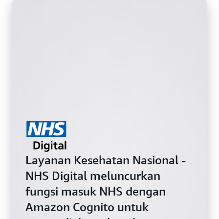
Layanan Kesehatan Nasional -
NHS Digital meluncurkan
fungsi masuk NHS dengan
Amazon Cognito untuk