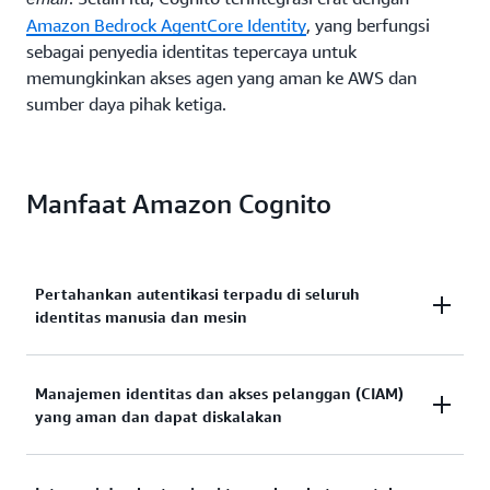
Amazon Bedrock AgentCore Identity
, yang berfungsi
sebagai penyedia identitas tepercaya untuk
memungkinkan akses agen yang aman ke AWS dan
sumber daya pihak ketiga.
Manfaat Amazon Cognito
Pertahankan autentikasi terpadu di seluruh
identitas manusia dan mesin
Menghilangkan fragmentasi identitas dengan
Manajemen identitas dan akses pelanggan (CIAM)
yang aman dan dapat diskalakan
membiarkan developer mengelola autentikasi
pengguna dan mesin melalui satu layanan
native
AWS, mengurangi penyebaran alat,
Menyediakan manajemen identitas dan akses