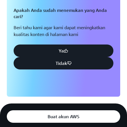
Apakah Anda sudah menemukan yang Anda
cari?
Beri tahu kami agar kami dapat meningkatkan
kualitas konten di halaman kami
Ya
Tidak
Buat akun AWS