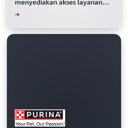
menyediakan akses layanan
kesehatan yang andal, hemat
ng blog
biaya, dan dapat diskalakan
bagi warga di Inggris.