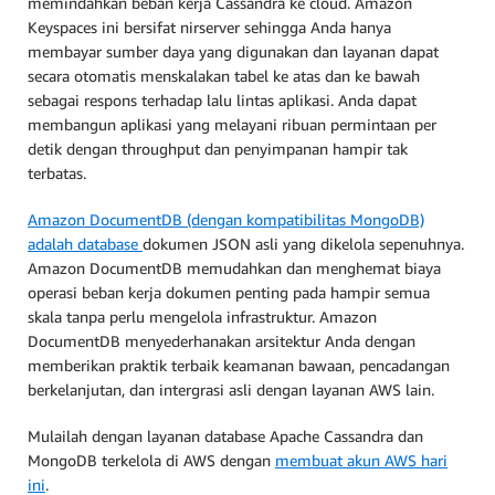
memindahkan beban kerja Cassandra ke cloud. Amazon
Keyspaces ini bersifat nirserver sehingga Anda hanya
membayar sumber daya yang digunakan dan layanan dapat
secara otomatis menskalakan tabel ke atas dan ke bawah
sebagai respons terhadap lalu lintas aplikasi. Anda dapat
membangun aplikasi yang melayani ribuan permintaan per
detik dengan throughput dan penyimpanan hampir tak
terbatas.
Amazon DocumentDB (dengan kompatibilitas MongoDB)
adalah database
dokumen JSON asli yang dikelola sepenuhnya.
Amazon DocumentDB memudahkan dan menghemat biaya
operasi beban kerja dokumen penting pada hampir semua
skala tanpa perlu mengelola infrastruktur. Amazon
DocumentDB menyederhanakan arsitektur Anda dengan
memberikan praktik terbaik keamanan bawaan, pencadangan
berkelanjutan, dan intergrasi asli dengan layanan AWS lain.
Mulailah dengan layanan database Apache Cassandra dan
MongoDB terkelola di AWS dengan
membuat akun AWS hari
ini
.