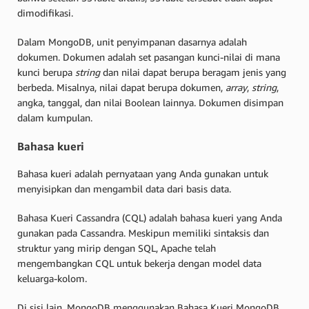
dimodifikasi.
Dalam MongoDB, unit penyimpanan dasarnya adalah
dokumen. Dokumen adalah set pasangan kunci-nilai di mana
kunci berupa
string
dan nilai dapat berupa beragam jenis yang
berbeda. Misalnya, nilai dapat berupa dokumen,
array
,
string
,
angka, tanggal, dan nilai Boolean lainnya. Dokumen disimpan
dalam kumpulan.
Bahasa kueri
Bahasa kueri adalah pernyataan yang Anda gunakan untuk
menyisipkan dan mengambil data dari basis data.
Bahasa Kueri Cassandra (CQL) adalah bahasa kueri yang Anda
gunakan pada Cassandra. Meskipun memiliki sintaksis dan
struktur yang mirip dengan SQL, Apache telah
mengembangkan CQL untuk bekerja dengan model data
keluarga-kolom.
Di sisi lain, MongoDB menggunakan Bahasa Kueri MongoDB