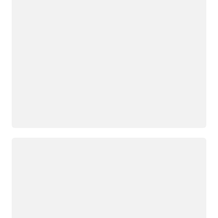
Memuat