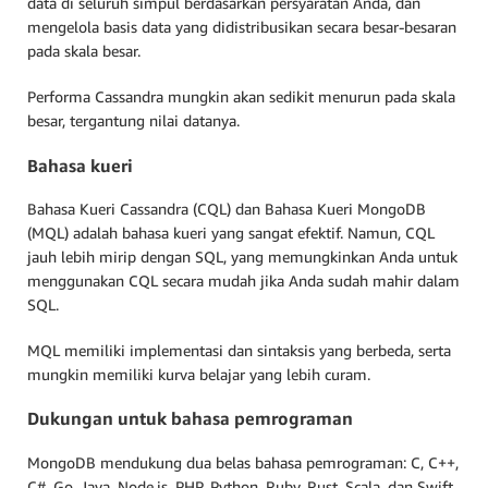
data di seluruh simpul berdasarkan persyaratan Anda, dan
mengelola basis data yang didistribusikan secara besar-besaran
pada skala besar.
Performa Cassandra mungkin akan sedikit menurun pada skala
besar, tergantung nilai datanya.
Bahasa kueri
Bahasa Kueri Cassandra (CQL) dan Bahasa Kueri MongoDB
(MQL) adalah bahasa kueri yang sangat efektif. Namun, CQL
jauh lebih mirip dengan SQL, yang memungkinkan Anda untuk
menggunakan CQL secara mudah jika Anda sudah mahir dalam
SQL.
MQL memiliki implementasi dan sintaksis yang berbeda, serta
mungkin memiliki kurva belajar yang lebih curam.
Dukungan untuk bahasa pemrograman
MongoDB mendukung dua belas bahasa pemrograman: C, C++,
C#, Go, Java, Node.js, PHP, Python, Ruby, Rust, Scala, dan Swift.