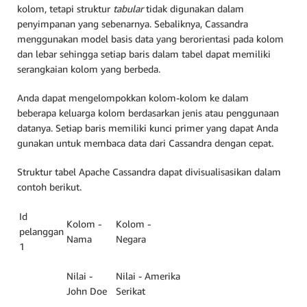
kolom, tetapi struktur
tabular
tidak digunakan dalam
penyimpanan yang sebenarnya. Sebaliknya, Cassandra
menggunakan model basis data yang berorientasi pada kolom
dan lebar sehingga setiap baris dalam tabel dapat memiliki
serangkaian kolom yang berbeda.
Anda dapat mengelompokkan kolom-kolom ke dalam
beberapa keluarga kolom berdasarkan jenis atau penggunaan
datanya. Setiap baris memiliki kunci primer yang dapat Anda
gunakan untuk membaca data dari Cassandra dengan cepat.
Struktur tabel Apache Cassandra dapat divisualisasikan dalam
contoh berikut.
Id
Kolom -
Kolom -
pelanggan
Nama
Negara
1
Nilai -
Nilai - Amerika
John Doe
Serikat