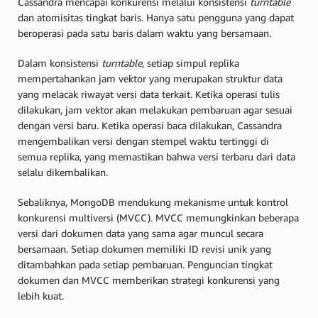
Cassandra mencapai konkurensi melalui konsistensi
turntable
dan atomisitas tingkat baris. Hanya satu pengguna yang dapat
beroperasi pada satu baris dalam waktu yang bersamaan.
Dalam konsistensi
turntable
, setiap simpul replika
mempertahankan jam vektor yang merupakan struktur data
yang melacak riwayat versi data terkait. Ketika operasi tulis
dilakukan, jam vektor akan melakukan pembaruan agar sesuai
dengan versi baru. Ketika operasi baca dilakukan, Cassandra
mengembalikan versi dengan stempel waktu tertinggi di
semua replika, yang memastikan bahwa versi terbaru dari data
selalu dikembalikan.
Sebaliknya, MongoDB mendukung mekanisme untuk kontrol
konkurensi multiversi (MVCC). MVCC memungkinkan beberapa
versi dari dokumen data yang sama agar muncul secara
bersamaan. Setiap dokumen memiliki ID revisi unik yang
ditambahkan pada setiap pembaruan. Penguncian tingkat
dokumen dan MVCC memberikan strategi konkurensi yang
lebih kuat.