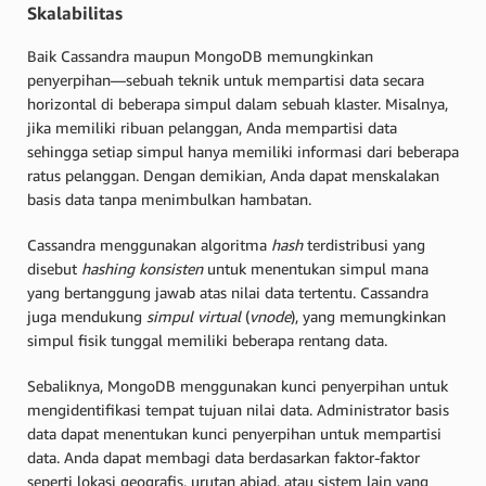
Skalabilitas
Baik Cassandra maupun MongoDB memungkinkan
penyerpihan—sebuah teknik untuk mempartisi data secara
horizontal di beberapa simpul dalam sebuah klaster. Misalnya,
jika memiliki ribuan pelanggan, Anda mempartisi data
sehingga setiap simpul hanya memiliki informasi dari beberapa
ratus pelanggan. Dengan demikian, Anda dapat menskalakan
basis data tanpa menimbulkan hambatan.
Cassandra menggunakan algoritma
hash
terdistribusi yang
disebut
hashing
konsisten
untuk menentukan simpul mana
yang bertanggung jawab atas nilai data tertentu. Cassandra
juga mendukung
simpul virtual
(
vnode
), yang memungkinkan
simpul fisik tunggal memiliki beberapa rentang data.
Sebaliknya, MongoDB menggunakan kunci penyerpihan untuk
mengidentifikasi tempat tujuan nilai data. Administrator basis
data dapat menentukan kunci penyerpihan untuk mempartisi
data. Anda dapat membagi data berdasarkan faktor-faktor
seperti lokasi geografis, urutan abjad, atau sistem lain yang