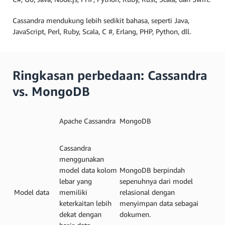
Cassandra mendukung lebih sedikit bahasa, seperti Java,
JavaScript, Perl, Ruby, Scala, C #, Erlang, PHP, Python, dll.
Ringkasan perbedaan: Cassandra
vs. MongoDB
Apache Cassandra
MongoDB
Cassandra
menggunakan
model data kolom
MongoDB berpindah
lebar yang
sepenuhnya dari model
Model data
memiliki
relasional dengan
keterkaitan lebih
menyimpan data sebagai
dekat dengan
dokumen.