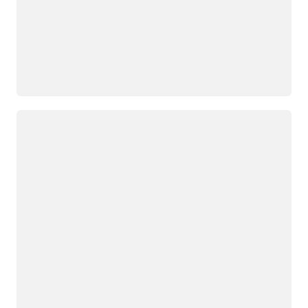
Memuat