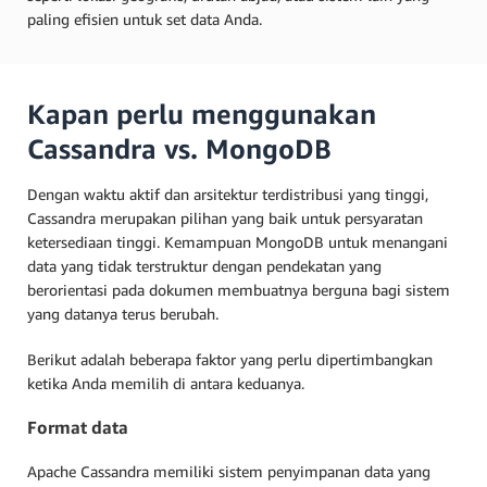
paling efisien untuk set data Anda.
Kapan perlu menggunakan
Cassandra vs. MongoDB
Dengan waktu aktif dan arsitektur terdistribusi yang tinggi,
Cassandra merupakan pilihan yang baik untuk persyaratan
ketersediaan tinggi. Kemampuan MongoDB untuk menangani
data yang tidak terstruktur dengan pendekatan yang
berorientasi pada dokumen membuatnya berguna bagi sistem
yang datanya terus berubah.
Berikut adalah beberapa faktor yang perlu dipertimbangkan
ketika Anda memilih di antara keduanya.
Format data
Apache Cassandra memiliki sistem penyimpanan data yang