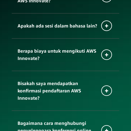
AWS Innovate?
cloud
Apakah ada sesi dalam bahasa lain?
online
Berapa biaya untuk mengikuti AWS
bahasa Inggris
Innovate?
online
Bisakah saya mendapatkan
konfirmasi pendaftaran AWS
Innovate?
Bagaimana cara menghubungi
penyelenggara konferensi online
hubungi kami