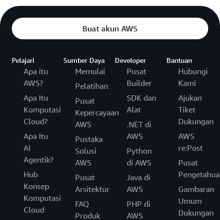
Buat akun AWS
Pelajari
Sumber Daya
Developer
Bantuan
Apa itu
Memulai
Pusat
Hubungi
AWS?
Builder
Kami
Pelatihan
Apa Itu
SDK dan
Ajukan
Pusat
Komputasi
Alat
Tiket
Kepercayaan
Cloud?
Dukungan
AWS
.NET di
Apa Itu
AWS
AWS
Pustaka
AI
re:Post
Solusi
Python
Agentik?
AWS
di AWS
Pusat
Hub
Pengetahua
Pusat
Java di
Konsep
Arsitektur
AWS
Gambaran
Komputasi
Umum
FAQ
PHP di
Cloud
Dukungan
Produk
AWS