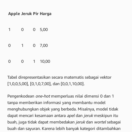
Apple
Jeruk
Pir
Harga
1
0
0
5,00
0
1
0
7,00
0
0
1
10,00
Tabel direpresentasikan secara matematis sebagai vektor
[1,0,0,5,00], [0,1,0,7,00], dan [0,0,1,10,00].
Pengenkodean
one-hot
memperluas nilai dimensi 0 dan 1
tanpa memberikan informasi yang membantu model
menghubungkan objek yang berbeda. Misalnya, model tidak
dapat mencari kesamaan antara
apel
dan
jeruk
meskipun itu
buah, juga tidak dapat membedakan
jeruk
dan
wortel
sebagai
buah dan sayuran. Karena lebih banyak kategori ditambahkan