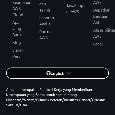
Keamanan
AWS
dan
JavaScript
AWS
Teknis
Dapatkan
di AWS
Cloud
Bantuan
Laporan
Apa
Ahli
Analis
yang
Aksesibilita
Partner
Baru
AWS
AWS
Blog
Legal
Siaran
Pers
English
Amazon merupakan Pemberi Kerja yang Memberikan
Kesempatan yang Sama untuk semua orang:
Minoritas/Wanita/Difabel/Veteran/Identitas Gender/Orientasi
Seksual/Usia.