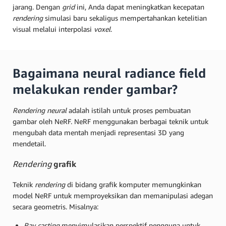
jarang. Dengan
grid
ini, Anda dapat meningkatkan kecepatan
rendering
simulasi baru sekaligus mempertahankan ketelitian
visual melalui interpolasi
voxel
.
Bagaimana neural radiance field
melakukan render gambar?
Rendering
neural
adalah istilah untuk proses pembuatan
gambar oleh NeRF. NeRF menggunakan berbagai teknik untuk
mengubah data mentah menjadi representasi 3D yang
mendetail.
Rendering
grafik
Teknik
rendering
di bidang grafik komputer memungkinkan
model NeRF untuk memproyeksikan dan memanipulasi adegan
secara geometris. Misalnya:
Ray casting
menyimulasikan perspektif pengguna untuk